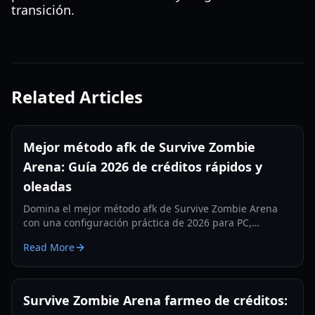
transición.
Related Articles
Mejor método afk de Survive Zombie
Arena: Guía 2026 de créditos rápidos y
oleadas
Domina el mejor método afk de Survive Zombie Arena
con una configuración práctica de 2026 para PC,
equipamiento de clase, timing de oleadas y farmeo
Read More
estable de créditos.
Survive Zombie Arena farmeo de créditos: