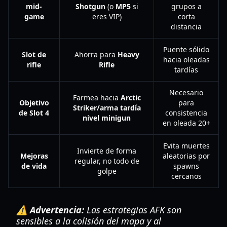
mid-
Shotgun
(o
MP5
si
grupos a
game
eres VIP)
corta
distancia
Puente sólido
Slot de
Ahorra para
Heavy
hacia oleadas
rifle
Rifle
tardías
Necesario
Farmea hacia
Arctic
Objetivo
para
Striker/arma tardía
de Slot 4
consistencia
nivel minigun
en oleada 20+
Evita muertes
Invierte de forma
Mejoras
aleatorias por
regular, no todo de
de vida
spawns
golpe
cercanos
⚠️ Advertencia:
Las estrategias AFK son
sensibles a la colisión del mapa y al