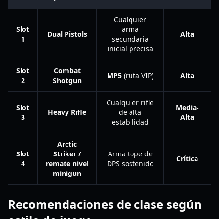
Cualquier
Slot
arma
Dual Pistols
Alta
1
secundaria
inicial precisa
Slot
Combat
MP5
(ruta VIP)
Alta
2
Shotgun
Cualquier rifle
Slot
Media-
Heavy Rifle
de alta
3
Alta
estabilidad
Arctic
Slot
Striker /
Arma tope de
Crítica
4
remate nivel
DPS sostenido
minigun
Recomendaciones de clase según