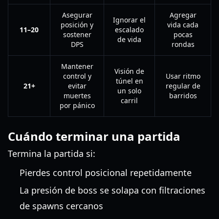
Asegurar
Agregar
Ignorar el
posición y
vida cada
11–20
escalado
sostener
pocas
de vida
DPS
rondas
Mantener
Visión de
control y
Usar ritmo
túnel en
21+
evitar
regular de
un solo
muertes
barridos
carril
por pánico
Cuándo terminar una partida
Termina la partida si:
Pierdes control posicional repetidamente
La presión de boss se solapa con filtraciones
de spawns cercanos