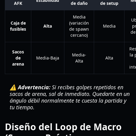
Estabilidad
Me
AFK
de daño
de setup
Media
Ub
Caja de
(variación
Alta
Media
pr
fusibles
de spawn
de
cercano)
Res
Sacos
Media-
la 
de
Media-Baja
Alta
Alta
arena
in
⚠️ Advertencia:
Si recibes golpes repetidos en
sacos de arena, sal de inmediato. Quedarte en un
ángulo débil normalmente te cuesta la partida y
tu tiempo.
Diseño del Loop de Macro