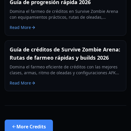
Guía de progresión rápida 2026
Domina el farmeo de créditos en Survive Zombie Arena
con equipamientos prácticos, rutas de oleadas,
recompensas de códigos y prioridades de mejora para
Read More
progresar más rápido en 2026.
Guía de créditos de Survive Zombie Arena:
Rutas de farmeo rápidas y builds 2026
Domina el farmeo eficiente de créditos con las mejores
clases, armas, ritmo de oleadas y configuraciones AFK
seguras en esta guía de créditos de Survive Zombie
Read More
Arena para 2026.
More
Credits