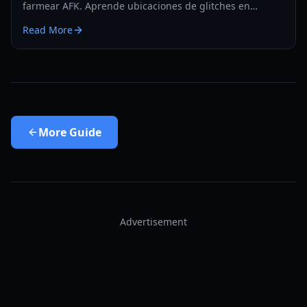
farmear AFK. Aprende ubicaciones de glitches en
Atlantis y Rooftop Siege para ganar millones de Void
Read More
Shards.
More
Guide
Advertisement