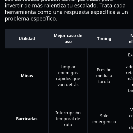
invertir de más ralentiza tu escalado. Trata cada
herramienta como una respuesta específica a un
problema específico.
Mejor caso de
N
Utilidad
Timing
uso
ef
Ex
Limpiar
ade
Presión
enemigos
ret
Minas
media a
rápidos que
más
tardía
van detrás
ta
V
Interrupción
Solo
c
Barricadas
temporal de
emergencia
ruta
d