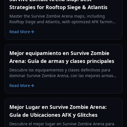
Strategies for Rooftop Siege & Atlantis
Master the Survive Zombie Arena maps, including
Rooftop Siege and Atlantis, with optimized AFK farming
spots and survival strategies to earn more Void Shards
Read More
and credits.
Mejor equipamiento en Survive Zombie
Arena: Guía de armas y clases principales
Descubre los equipamientos y clases definitivos para
dominar Survive Zombie Arena, con las mejores armas
para cada ranura y combinaciones estratégicas de
Read More
clases.
Mejor Lugar en Survive Zombie Arena:
Guía de Ubicaciones AFK y Glitches
Descubre el mejor lugar en Survive Zombie Arena para