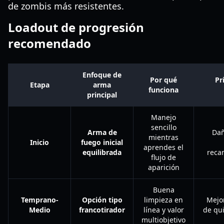
de zombis más resistentes.
Loadout de progresión
recomendado
Enfoque de
Por qué
Pr
Etapa
arma
funciona
principal
Manejo
sencillo
Arma de
Dañ
mientras
Inicio
fuego inicial
aprendes el
equilibrada
reca
flujo de
aparición
Buena
Temprano-
Opción tipo
limpieza en
Mejo
Medio
francotirador
línea y valor
de qu
multiobjetivo