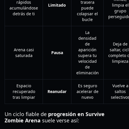
rápidos
trasera
Limitado
limpia el
acumulándose
puede
grupo
detrás de ti
colapsar el
perseguid
bucle
La
densidad
de
Deja de
Arena casi
aparición
saltar, cic
Pausa
saturada
supera tu
completo 
velocidad
limpieza
de
eliminación
Espacio
Es seguro
Vuelve a
recuperado
Reanudar
acelerar de
saltos
tras limpiar
nuevo
selectivo
Un ciclo fiable de
progresión en Survive
Zombie Arena
suele verse así: