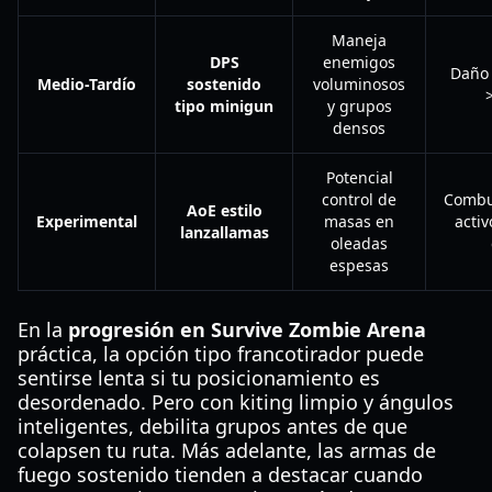
Maneja
DPS
enemigos
Daño 
Medio-Tardío
sostenido
voluminosos
tipo minigun
y grupos
densos
Potencial
control de
Combu
AoE estilo
Experimental
masas en
activ
lanzallamas
oleadas
espesas
En la
progresión en Survive Zombie Arena
práctica, la opción tipo francotirador puede
sentirse lenta si tu posicionamiento es
desordenado. Pero con kiting limpio y ángulos
inteligentes, debilita grupos antes de que
colapsen tu ruta. Más adelante, las armas de
fuego sostenido tienden a destacar cuando