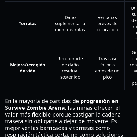
Úti
su
Daño
Ventanas
de
Torretas
suplementario
breves de
rá
mientras rotas
colocación
o
Gr
Recuperarte
Tras casi
cu
Mejora/recogida
de daño
fallar o
con
de vida
residual
antes de un
a
sostenido
pico
pe
En la mayoría de partidas de
progresión en
Survive Zombie Arena
, las minas ofrecen el
valor más flexible porque castigan la cadena
trasera sin obligarte a dejar de moverte. Es
mejor ver las barricadas y torretas como
respiración táctica corta, no como soluciones