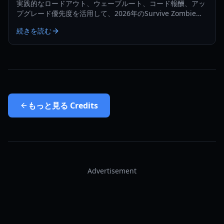
実践的なロードアウト、ウェーブルート、コード報酬、アッ
プグレード優先度を活用して、2026年のSurvive Zombie
Arenaでクレジット稼ぎを極め、成長速度を加速させましょ
続きを読む
う。
もっと見る
Credits
Advertisement