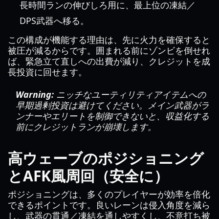
長時間ランの伸びしろ用に、最上位の凍結／
DPS武器へ移る。
この構成が機能する理由は、先に火力を確保すると
被圧が減るからです。囲まれる前にゾンビを倒せれ
ば、緊急立て直しへの出費が減り、クレジットを成
長投資に回せます。
Warning:
ニッチなユーティリティアイテムへの
早期過剰投資は避けてください。メイン武器がラ
ンナーやエリートを制御できないと、収益化する
前にクレジットランが崩壊します。
高ウェーブのポジショニング
とAFK風周回（安全に）
ポジショニングは、多くのプレイヤーが効率を倍化
できるポイントです。良いレーンは侵入角度を減ら
し、武器の貫通／凍結を通しやすくし、不意打ち被