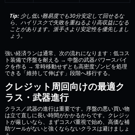
Tip:
少し低い難易度でも30分安定して回せるな
ら、ハイリスクで失敗を重ねるより高収益になる
ことがあります。派手さより安定性を優先しまし
ょう。
強い経済ランは通常、次の流れになります：低コス
ト装備で序盤を耐える → 中盤の武器パワースパイ
クを作る → 常時移動せずとも高密度ゾンビを処理
できる「維持して伸ばす」段階へ移行する。
クレジット周回向けの最適ク
ラス・武器進行
クラス／武器の進行は重要です。序盤の悪い買い物
は立て直しに長い時間がかかるからです。クレジッ
トが厳しいなら、まずコスパ重視で始め、高価な補
助ツールがないと強くならないクラスは避けましょ