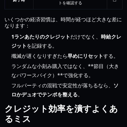
トを確認する
いくつかの経済習慣は、時間が経つほど大きな差に
なります：
1ランあたりのクレジット
だけでなく、
時給クレ
ジット
を記録する。
殲滅が遅くなりすぎたら
早めにリセット
する。
ランダムな小刻み購入ではなく、**節目（大き
なパワースパイク）**で強化する。
フルパーティの混戦で安定性が落ちるなら、
ソ
ロかデュオでテンポを整える
。
クレジット効率を潰すよくあ
るミス