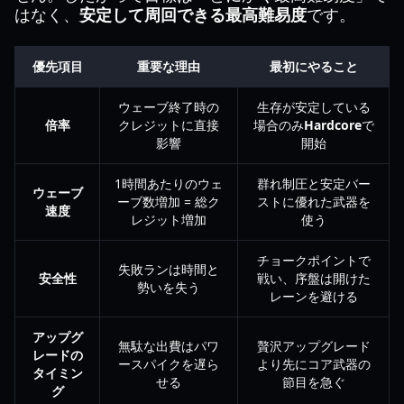
はなく、
安定して周回できる最高難易度
です。
優先項目
重要な理由
最初にやること
ウェーブ終了時の
生存が安定している
倍率
クレジットに直接
場合のみ
Hardcore
で
影響
開始
1時間あたりのウェ
群れ制圧と安定バー
ウェーブ
ーブ数増加 = 総ク
ストに優れた武器を
速度
レジット増加
使う
チョークポイントで
失敗ランは時間と
安全性
戦い、序盤は開けた
勢いを失う
レーンを避ける
アップグ
無駄な出費はパワ
贅沢アップグレード
レードの
ースパイクを遅ら
より先にコア武器の
タイミン
せる
節目を急ぐ
グ