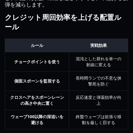
弾を減らします。
クレジット周回効率を上げる配置ル
ール
ルール
実戦効果
混沌とした群れを単一の
チョークポイントを使う
射線に変える
長時間ランでの不意な挟
側面スポーンを監視する
撃死を防ぐ
クロスヘアをスポーンレーン
反応速度と弾薬効率が向
の高さ中央に置く
上
ウェーブ100以降の深追いを
終盤ウェーブは欲張り移
避ける
動を厳しく罰する