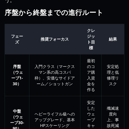
う。
序盤から終盤までの進行ルート
クレ
フェー
ジッ
推奨フォーカス
結果
ズ
ト目
標
最初
序盤
入門クラス（マークス
のコ
安定処
（ウェ
マン系の高コスパ
ア購
理と低
ーブ1-
枠）、安価なサイドア
入資
修理リ
30）
ーム／ショットガン
金を
スク
作る
安定
した
殲滅速
中盤
ヘビーライフル級への
ウェ
度向
（ウェ
アップグレード、基本
ーブ
上、事
ーブ30-
HPスケーリング
キャ
故死減
90）