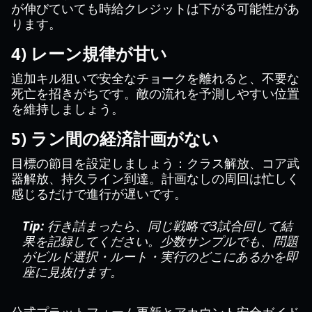
が伸びていても時給クレジットは下がる可能性があ
ります。
4) レーン規律が甘い
追加キル狙いで安全なチョークを離れると、不要な
死亡を招きがちです。敵の流れを予測しやすい位置
を維持しましょう。
5) ラン間の経済計画がない
目標の節目を設定しましょう：クラス解放、コア武
器解放、持久ライン到達。計画なしの周回は忙しく
感じるだけで進行が遅いです。
Tip:
行き詰まったら、同じ戦略で3試合回して結
果を記録してください。少数サンプルでも、問題
がビルド選択・ルート・実行のどこにあるかを即
座に見抜けます。