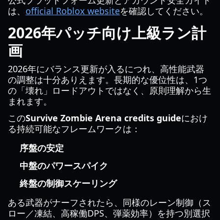
公式プラットフォーム更新とアカウント安全ガイド
は、
official Roblox website
を確認してください。
2026年パッチ向け上級ラン計
画
2026年にバランス更新が入るにつれ、高性能武器
の調整は十分ありえます。長期的な優位性は、1つ
の「壊れ」ロードアウトではなく、原則理解から生
まれます。
この
Survive Zombie Arena credits guide
におけ
る持続可能なフレームワークは：
序盤の安定
中盤のパワースパイク
終盤の制御スケーリング
ある武器がナーフされたら、同様のレーン制御（ス
ロー／凍結、高稼働DPS、弾薬効率）を持つ別選択