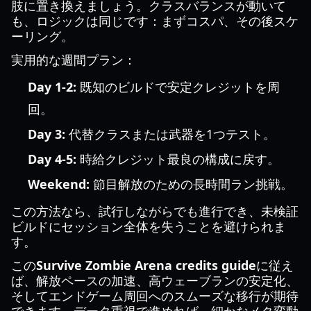
肢に置き換えましょう。クラスバランスが動いて
も、ロジックは同じです：まずコスパ、その後スケ
ーリング。
実用的な週間プラン：
Day 1-2:
既知のビルドで安定クレジットを周
回。
Day 3:
代替クラスまたは武器を1つテスト。
Day 4-5:
時給クレジット最良の構成に戻す。
Weekend:
節目解放のための長時間ラン挑戦。
この方法なら、試行しながらでも進行でき、未検証
ビルドにセッション全体を失うことを避けられま
す。
この
Survive Zombie Arena credits guide
に従え
ば、解放ペースの加速、高ウェーブランの安定化、
そしてエンドゲーム周回へのスムーズな移行が期待