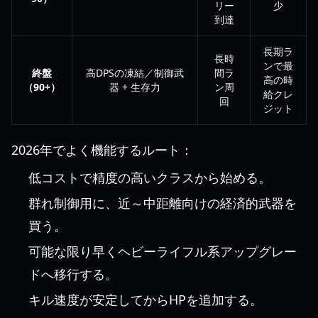
リー
少
到達
長期ラ
長時
ンで最
終盤
高DPSの凍結／制御武
間ラ
高の時
（90+）
器 + 生存力
ン周
給クレ
回
ジット
2026年でよく機能するルート：
低コストで精度の高いクラスから始める。
群れ制御用に、近～中距離向けの経済的武器を
買う。
可能な限り早くヘビーライフル系アップグレー
ドへ移行する。
キル速度が安定してからHPを追加する。