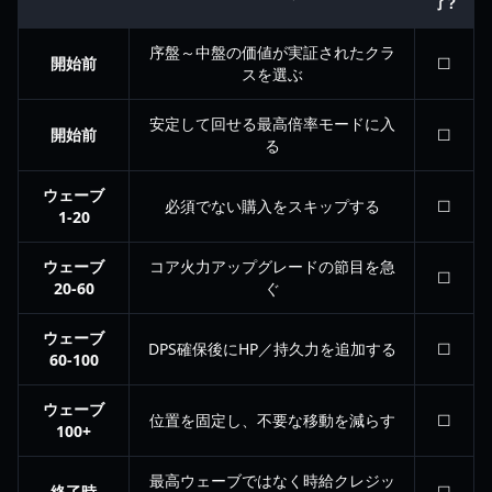
了?
序盤～中盤の価値が実証されたクラ
開始前
☐
スを選ぶ
安定して回せる最高倍率モードに入
開始前
☐
る
ウェーブ
必須でない購入をスキップする
☐
1-20
ウェーブ
コア火力アップグレードの節目を急
☐
20-60
ぐ
ウェーブ
DPS確保後にHP／持久力を追加する
☐
60-100
ウェーブ
位置を固定し、不要な移動を減らす
☐
100+
最高ウェーブではなく時給クレジッ
終了時
☐