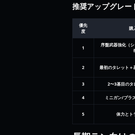
推奨アップグレー
優先
購
度
序盤武器強化（シ
1
2
最初のタレット＋
3
2〜3基目の
4
ミニガン/プラ
5
体力とト