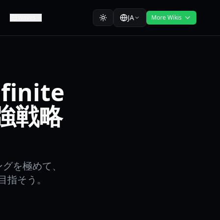
JA
Waves
More Wikis
finite
最強戦略
ングを極めて、
ランを目指そう。