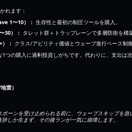
分かれます：
e 1〜10）：
生存性と最初の制圧ツールを購入。
1〜30）：
タレット群＋トラップレーンで多層防衛を構
+）：
クラス/アビリティ価値とウェーブ進行ペース制
な1つの購入に過剰投資しがちです。代わりに、支出は
/地雷）
スポーンを受け止められる前に、ウェーブスキップを急
進捗しか生まず、その後ランが一気に崩壊します。