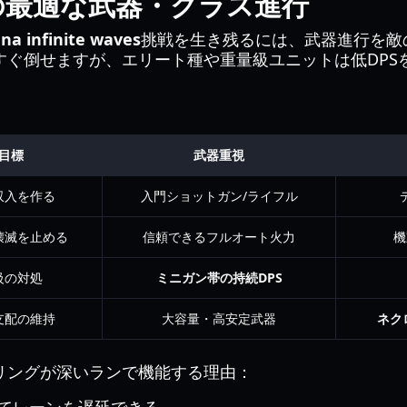
の最適な武器・クラス進行
na infinite waves
挑戦を生き残るには、武器進行を敵
すぐ倒せますが、エリート種や重量級ユニットは低DPS
目標
武器重視
収入を作る
入門ショットガン/ライフル
壊滅を止める
信頼できるフルオート火力
機
級の対処
ミニガン帯の持続DPS
支配の維持
大容量・高安定武器
ネク
リングが深いランで機能する理由：