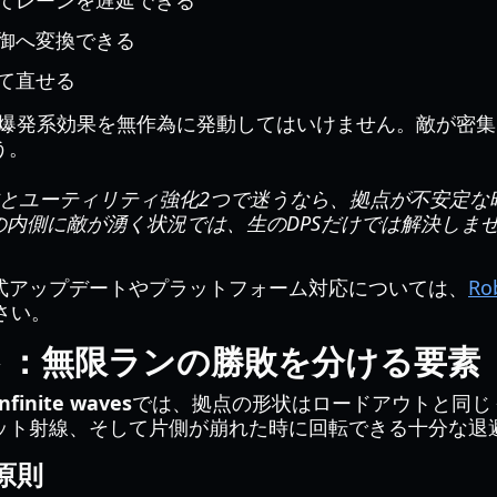
てレーンを遅延できる
御へ変換できる
て直せる
/爆発系効果を無作為に発動してはいけません。敵が密
う。
本とユーティリティ強化2つで迷うなら、拠点が不安定な
内側に敵が湧く状況では、生のDPSだけでは解決しま
式アップデートやプラットフォーム対応については、
Rob
さい。
ト：無限ランの勝敗を分ける要素
nfinite waves
では、拠点の形状はロードアウトと同じ
ット射線、そして片側が崩れた時に回転できる十分な退
原則