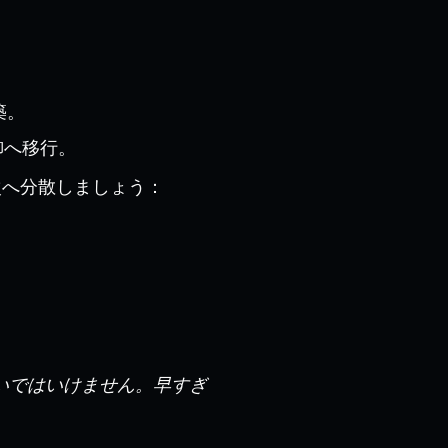
築。
御へ移行。
次へ分散しましょう：
いではいけません。早すぎ