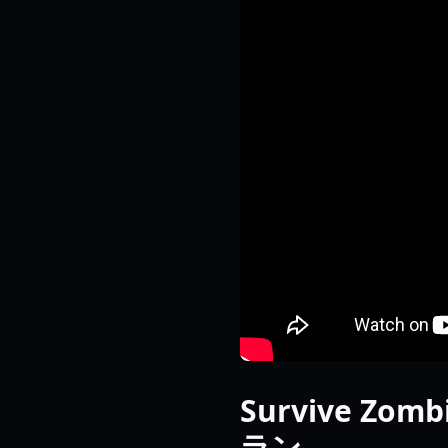
Survive Zo
ラン