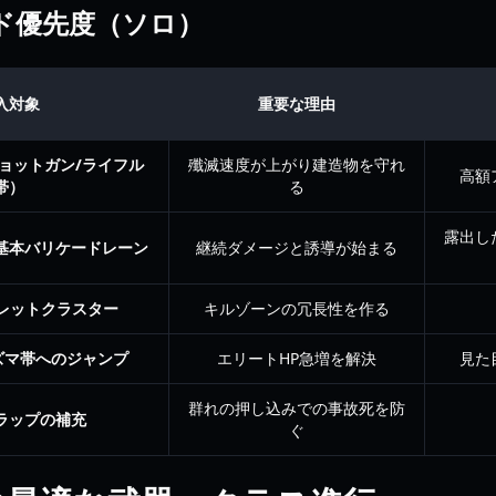
ド優先度（ソロ）
入対象
重要な理由
ョットガン/ライフル
殲滅速度が上がり建造物を守れ
高額
帯）
る
露出し
基本バリケードレーン
継続ダメージと誘導が始まる
タレットクラスター
キルゾーンの冗長性を作る
ズマ帯へのジャンプ
エリートHP急増を解決
見た
群れの押し込みでの事故死を防
ラップの補充
ぐ