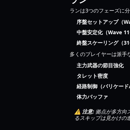
ランは3つのフェーズに
序盤セットアップ（Wav
中盤安定化（Wave 1
終盤スケーリング（31
多くのプレイヤーは派手
主力武器の節目強化
タレット密度
経路制御（バリケード
体力バッファ
⚠️ 注意:
拠点が多方向
るスキップは見かけの