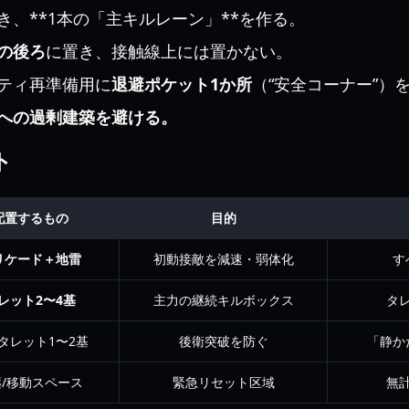
、**1本の「主キルレーン」**を作る。
の後ろ
に置き、接触線上には置かない。
ティ再準備用に
退避ポケット1か所
（“安全コーナー”）
への過剰建築を避ける。
ト
配置するもの
目的
リケード＋地雷
初動接敵を減速・弱体化
す
レット2〜4基
主力の継続キルボックス
タ
タレット1〜2基
後衛突破を防ぐ
「静か
/移動スペース
緊急リセット区域
無