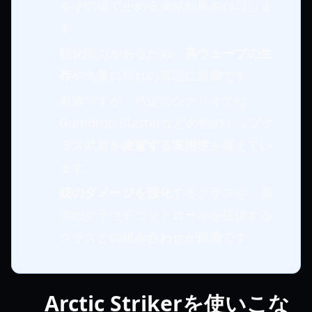
をその場で止める凍結効果を付与しま
す。
鈍化能力があるため、
高ウェーブの生
存
や大量の群れの管理に最適です。
高価ですが、特定のシナリオでは
Gumdrop Blasterなどの他のトップク
ラス武器を
凌駕する実用性
を備えてい
ます。
銃のダメージを強化
するクラスや、追
加のクラウドコントロールを提供する
クラスとの組み合わせが最適です。
Arctic Strikerを使いこな