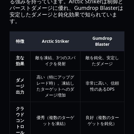
る強みを持っています。Arctic Strikerは制御と
バーストダメージに優れ、Gumdrop Blasterは
安定したダメージと鈍化効果で知られていま
す。
Gumdrop
特徴
Arctic Striker
Blaster
主な
敵を凍結、3つのスパ
敵を鈍化、安定し
効果
イクを発射
たダメージ
高い（特にアップグ
ダメ
レード時）。凍結し
非常に高い、信頼
ージ
たターゲットへのダ
性のあるDPS
出力
メージ増加
クラ
ウド
優秀（複数のターゲ
良好（複数のター
コン
ットを凍結）
ゲットを鈍化）
トロ
ール