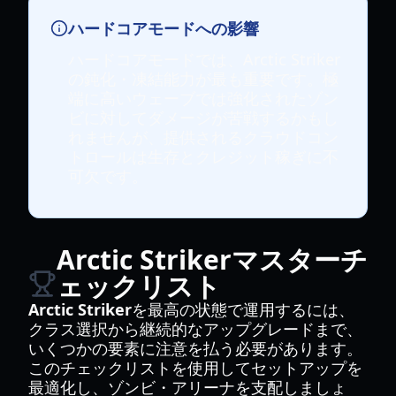
ハードコアモードへの影響
ハードコアモードでは、Arctic Striker
の鈍化・凍結能力が最も重要です。極
端に高いウェーブでは強化されたゾン
ビに対してダメージが苦戦するかもし
れませんが、提供されるクラウドコン
トロールは生存とクレジット稼ぎに不
可欠です。
Arctic Strikerマスターチ
ェックリスト
Arctic Striker
を最高の状態で運用するには、
クラス選択から継続的なアップグレードまで、
いくつかの要素に注意を払う必要があります。
このチェックリストを使用してセットアップを
最適化し、ゾンビ・アリーナを支配しましょ