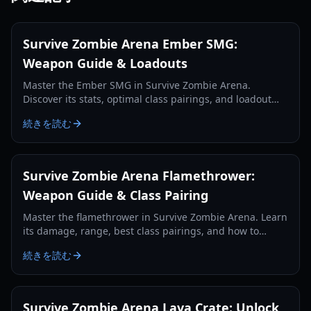
Survive Zombie Arena Ember SMG:
Weapon Guide & Loadouts
Master the Ember SMG in Survive Zombie Arena.
Discover its stats, optimal class pairings, and loadout
strategies for effective zombie wave clearing and credit
続きを読む
farming.
Survive Zombie Arena Flamethrower:
Weapon Guide & Class Pairing
Master the flamethrower in Survive Zombie Arena. Learn
its damage, range, best class pairings, and how to
effectively use it against zombie hordes in 2026.
続きを読む
Survive Zombie Arena Lava Crate: Unlock