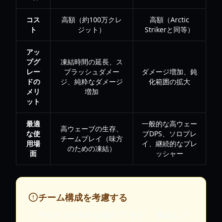
コス
高額（約100万クレ
高額（Arctic
ト
ジット）
Strikerと同等）
アッ
プグ
凍結時間の延長、ス
レー
プラッシュダメー
ダメージ増加、鈍
ドの
ジ、純粋なダメージ
化範囲の拡大
メリ
増加
ット
最適
一般的な高ウェー
高ウェーブの生存、
な使
ブDPS、ソロプレ
チームプレイ（味方
用場
イ、継続的なプレ
のための凍結）
面
ッシャー
チーム構成を考慮する
Arctic Strikerは強力ですが、凍結した