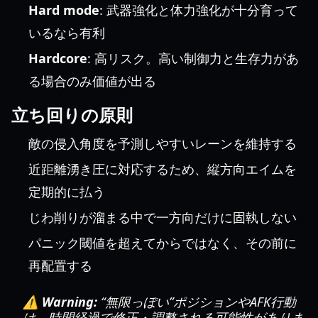
Hard mode
: 武器強化と体力強化が十分育って
いるなら有利
Hardcore
: 高リスク。高い制御力と生存力があ
る場合のみ価値が出る
立ち回りの原則
敵の侵入角度を予測しやすいレーンを維持する
近距離湧き圧に対応するため、縦方向エイムを
定期的に払う
じわ削りが溜まる中で一方向だけに固執しない
パニック閾値を超えてからではなく、その前に
再配置する
⚠️ Warning:
“無限っぽい”ポジションやAFK行動
は、時間経過で修正・調整される可能性がありま