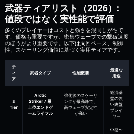
武器ティアリスト（2026）:
値段ではなく実性能で評価
多くのプレイヤーはコストと強さを混同しがちで
す。価格も重要ですが、密集ウェーブでの撃破速度
のほうがより重要です。以下は周回ペース、制御
性、スケーリング価値に基づく実用ティアです。
テ
最適な
ィ
武器タイプ
性能概要
用途
ア
経済基
Arctic
強化後のスケーリ
盤の強
S
Striker / 最
ングが最高峰で、
い終盤
Tier
上位エンドゲ
高ウェーブ安定性
プレイ
ームライフル
が高い
ヤー
中盤〜