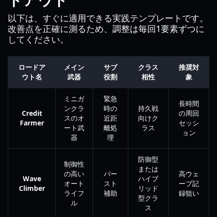
以下は、すぐに適用できる実践テンプレートです。
改善点を正確に測るため、調整は毎回1要素ずつに
してください。
ロードア
メイン
サブ
クラス
推奨対
ウト名
武器
役割
相性
象
ミニガ
緊急
長時間
ンクラ
時の
持久戦
Credit
の周回
スのオ
近距
向けク
Farmer
セッシ
ート武
離処
ラス
ョン
器
理
防御型
制御性
または
の高い
バー
高ウェ
Wave
ハイブ
オート
スト
ーブ記
Climber
リッド
ライフ
補助
録狙い
型クラ
ル
ス