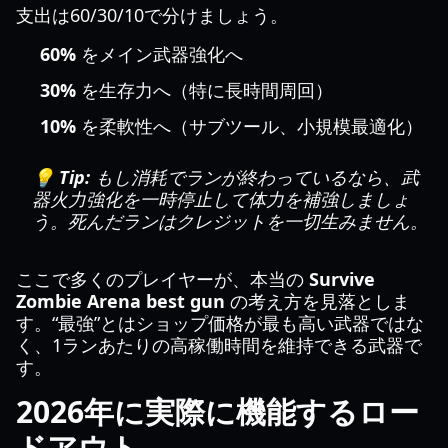
支出は60/30/10で分けましょう。
60%
をメイン武器強化へ
30%
を生存力へ（特に長時間周回）
10%
を柔軟性へ（サブツール、小規模最適化）
💡 Tip:
もし消耗でランが終わっているなら、武
器火力強化を一時停止して体力を補強しましょ
う。死んだランはクレジットを一切生みません。
ここで多くのプレイヤーが、本当の
Survive
Zombie Arena best gun
の考え方を見落としま
す。“最強”とはショップ価格が最も高い武器ではな
く、1ランあたりの高稼働時間を維持できる武器で
す。
2026年に実際に機能するロー
ドアウト