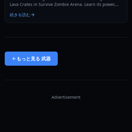
Lava Crates in Survive Zombie Arena. Learn its power,
drop rates, and why it's a game-changer.
続きを読む
もっと見る
武器
Advertisement