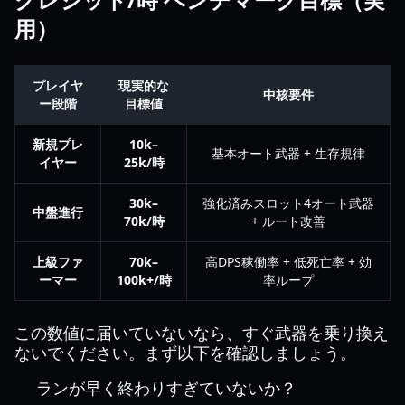
用）
プレイヤ
現実的な
中核要件
ー段階
目標値
新規プレ
10k–
基本オート武器 + 生存規律
イヤー
25k/時
30k–
強化済みスロット4オート武器
中盤進行
70k/時
+ ルート改善
上級ファ
70k–
高DPS稼働率 + 低死亡率 + 効
ーマー
100k+/時
率ループ
この数値に届いていないなら、すぐ武器を乗り換え
ないでください。まず以下を確認しましょう。
ランが早く終わりすぎていないか？