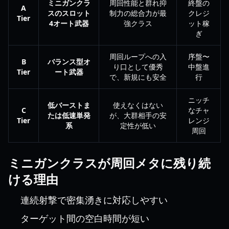
ミニガンクラ
周回性能と群れ抑
終盤の
A
スのスロット
制力の総合力が最
クレジ
Tier
4オート武器
強クラス
ット稼
ぎ
周回ループへの入
序盤〜
B
バランス型オ
り口として優秀
中盤進
Tier
ート武器
で、新規にも安全
行
ニッチ
低バーストま
使えなくはない
C
なチャ
たは低速単発
が、大群相手の安
Tier
レンジ
系
定性が低い
周回
ミニガンクラスが周回メタに残り続
ける理由
連続射撃で密集湧きに対応しやすい
ターゲット間の空白時間が短い