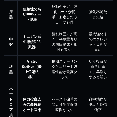
反動が安定、強
信頼性の高
序
化ルートが簡
強化不足だ
い中堅オー
盤
単、安定したウ
と失速
ト武器
ェーブ処理
群れ制圧力が高
最大強化ま
ミニガン系
中
く、半放置寄り
でのクレジ
の持続DPS
盤
の周回構成と相
ット負担が
武器
性が良い
重い
Arctic
長期スケーリン
初期投資が
終
Striker（最
グとエリート処
非常に重
盤
上位購入
理性能が最高ク
く、早取り
枠）
ラス
すると弱い
ハ
ー
ド
体力投資込
バースト偏重武
命中精度が
コ
みの高持続
器より生存稼働
低いとDPS
ア
オート武器
時間が長い
低下
挑