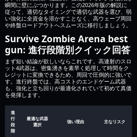
瞬間に壁にぶつかります。この2026年版の解説に
従って、適切なタイミングで適切な武器を選び、弱
い強化に全資金を溶かすことなく、高ウェーブ周回
や終盤ロードアウトへスムーズに移行しましょう。
Survive Zombie Arena best
gun: 進行段階別クイック回答
まず短い結論が欲しいならこれです。高連射のスロ
ット4武器は、密集湧きを素早く処理して時間をク
レジットに変換できるため、周回で圧倒的に強いで
す。進行終盤では、高コストのエンドゲーム武器
も、強化と立ち回りが最適化されていて初めて真価
を発揮します。
進
行
最適な武器
強い理由
主なリスク
段
選択
階