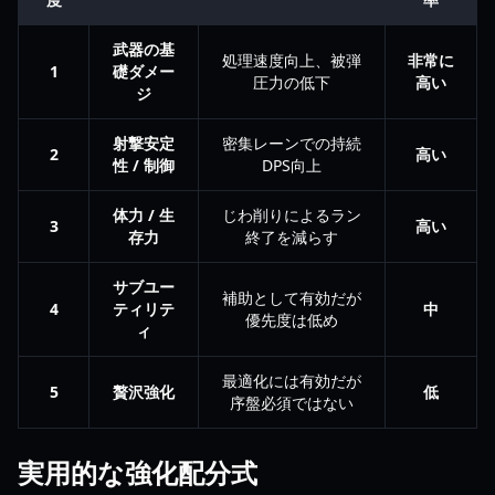
武器の基
処理速度向上、被弾
非常に
1
礎ダメー
圧力の低下
高い
ジ
射撃安定
密集レーンでの持続
2
高い
性 / 制御
DPS向上
体力 / 生
じわ削りによるラン
3
高い
存力
終了を減らす
サブユー
補助として有効だが
4
ティリテ
中
優先度は低め
ィ
最適化には有効だが
5
贅沢強化
低
序盤必須ではない
実用的な強化配分式