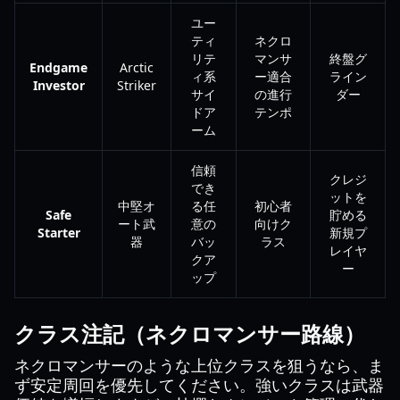
ユー
ティ
ネクロ
リテ
マンサ
終盤グ
Endgame
Arctic
ィ系
ー適合
ライン
Investor
Striker
サイ
の進行
ダー
ドア
テンポ
ーム
信頼
クレジ
でき
ットを
中堅オ
る任
初心者
Safe
貯める
ート武
意の
向けク
Starter
新規プ
器
バッ
ラス
レイヤ
クア
ー
ップ
クラス注記（ネクロマンサー路線）
ネクロマンサーのような上位クラスを狙うなら、ま
ず安定周回を優先してください。強いクラスは武器