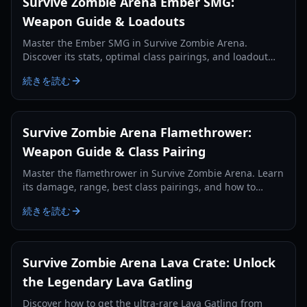
Survive Zombie Arena Ember SMG:
Weapon Guide & Loadouts
Master the Ember SMG in Survive Zombie Arena.
Discover its stats, optimal class pairings, and loadout
strategies for effective zombie wave clearing and credit
続きを読む
farming.
Survive Zombie Arena Flamethrower:
Weapon Guide & Class Pairing
Master the flamethrower in Survive Zombie Arena. Learn
its damage, range, best class pairings, and how to
effectively use it against zombie hordes in 2026.
続きを読む
Survive Zombie Arena Lava Crate: Unlock
the Legendary Lava Gatling
Discover how to get the ultra-rare Lava Gatling from