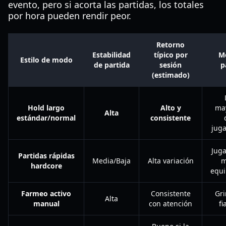
evento, pero si acorta las partidas, los totales
por hora pueden rendir peor.
Retorno
Estabilidad
típico por
M
Estilo de modo
de partida
sesión
p
(estimado)
Hold largo
Alto y
ma
Alta
estándar/normal
consistente
jug
Jug
Partidas rápidas
Media/Baja
Alta variación
m
hardcore
equ
Farmeo activo
Consistente
Gr
Alta
manual
con atención
fi