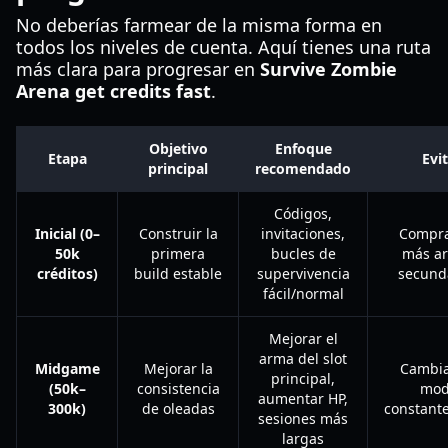
No deberías farmear de la misma forma en
todos los niveles de cuenta. Aquí tienes una ruta
más clara para progresar en
Survive Zombie
Arena get credits fast
.
Objetivo
Enfoque
Etapa
Evi
principal
recomendado
Códigos,
Inicial (0–
Construir la
invitaciones,
Compra
50k
primera
bucles de
más a
créditos)
build estable
supervivencia
secund
fácil/normal
Mejorar el
arma del slot
Midgame
Mejorar la
Cambia
principal,
(50k–
consistencia
mod
aumentar HP,
300k)
de oleadas
constant
sesiones más
largas