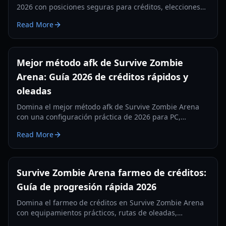
2026 con posiciones seguras para créditos, elecciones
de clase, rutas de armas y configuraciones prácticas
Read More
para solo/equipo.
Mejor método afk de Survive Zombie
Arena: Guía 2026 de créditos rápidos y
oleadas
Domina el mejor método afk de Survive Zombie Arena
con una configuración práctica de 2026 para PC,
equipamiento de clase, timing de oleadas y farmeo
Read More
estable de créditos.
Survive Zombie Arena farmeo de créditos:
Guía de progresión rápida 2026
Domina el farmeo de créditos en Survive Zombie Arena
con equipamientos prácticos, rutas de oleadas,
recompensas de códigos y prioridades de mejora para