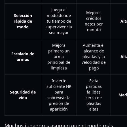
Juega el
Mejores
Selección
modo donde
créditos
rápida de
tu tiempo de
Alt
netos por
modo
supervivencia
minuto
sea mayor
Mejora
Aumenta el
primero un
alcance de
Escalado de
arma
oleadas y la
Alt
armas
principal de
velocidad de
limpieza
pago
Invierte
Evita
suficiente HP
partidas
Seguridad de
para
fallidas
Med
vida
sobrevivir la
cerca de
presión de
oleadas
aparición
altas
Muchos jugadores asumen que el modo más