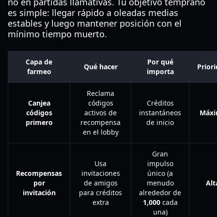
no en partidas llamativas. Tu objetivo temprano
es simple: llegar rápido a oleadas medias
estables y luego mantener posición con el
mínimo tiempo muerto.
Capa de
Por qué
Qué hacer
Prior
farmeo
importa
Reclama
Canjea
códigos
Créditos
códigos
activos de
instantáneos
Máx
primero
recompensa
de inicio
en el lobby
Gran
Usa
impulso
Recompensas
invitaciones
único (a
por
de amigos
menudo
Alt
invitación
para créditos
alrededor de
extra
1,000
cada
una)