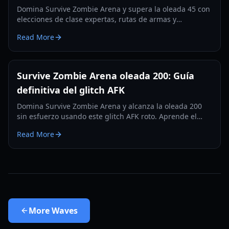
Domina Survive Zombie Arena y supera la oleada 45 con
elecciones de clase expertas, rutas de armas y
jugabilidad táctica. Aprende configuraciones óptimas
Read More
para el éxito en el juego tardío.
Survive Zombie Arena oleada 200: Guía
definitiva del glitch AFK
Domina Survive Zombie Arena y alcanza la oleada 200
sin esfuerzo usando este glitch AFK roto. Aprende el
mejor lugar, arma y configuración.
Read More
More
Waves