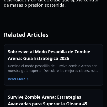
de masas o presión sostenida.
Related Articles
Sobrevive al Modo Pesadilla de Zombie
Arena: Guía Estratégica 2026
Domina el modo pesadilla de Survive Zombie Arena con
nuestra guía experta. Descubre las mejores clases, rutas
de armas y tácticas de equipo para sobrevivir a oleadas
Read More
altas en 2026.
Survive Zombie Arena: Estrategias
Avanzadas para Superar la Oleada 45