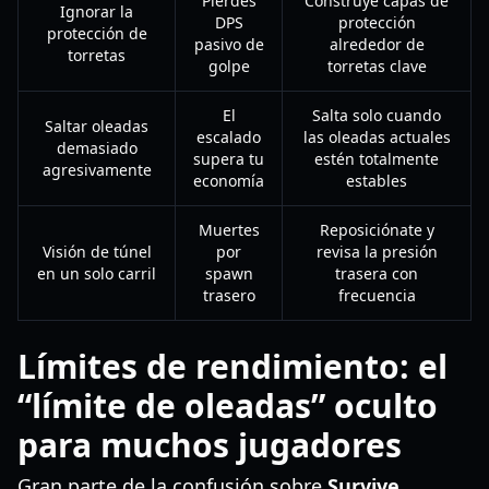
Pierdes
Construye capas de
Ignorar la
DPS
protección
protección de
pasivo de
alrededor de
torretas
golpe
torretas clave
El
Salta solo cuando
Saltar oleadas
escalado
las oleadas actuales
demasiado
supera tu
estén totalmente
agresivamente
economía
estables
Muertes
Reposiciónate y
Visión de túnel
por
revisa la presión
en un solo carril
spawn
trasera con
trasero
frecuencia
Límites de rendimiento: el
“límite de oleadas” oculto
para muchos jugadores
Gran parte de la confusión sobre
Survive