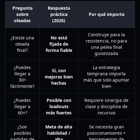
Pregunta
Respuesta
sobre
práctica
Por qué importa
oleadas
(2026)
Construye para la
¿Existe una
No está
resistencia, no para
oleada
fijada de
una pelea final
final?
forma fiable
guionizada
¿Puedes
La estrategia
Sí, con
llegar a
temprana importa
mejoras bien
30+
más que solo apuntar
hechas
fácilmente?
bien
¿Puedes
Posible con
Requiere sinergia de
llegar a
loadouts
clase y disciplina de
60+?
más fuertes
recursos
¿Son
Meta de alta
Se necesita gran
posibles
habilidad /
posicionamiento +
partidas de
alta
herramientas de