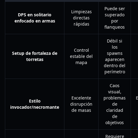
Puede ser
Limpiezas
DPS en solitario
superado
directas
enfocado en armas
por
rápidas
flanqueos
Débil si
los
Control
Setup de fortaleza de
spawns
estable del
torretas
aparecen
mapa
dentro del
perímetro
Caos
visual,
Excelente
problemas
Estilo
disrupción
de
invocador/necromante
de masas
claridad
de
objetivos
Requiere