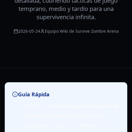
detallada, cubriendo tácticas de juego
temprano, medio y tardío para una
supervivencia infinita.
2026-05-24
Equipo Wiki de Survive Zombie Arena
Guía Rápida
Dominar la
estrategia de oleadas de
Survive Zombie Arena
requiere
equilibrar el daño, la defensa y la