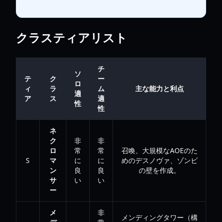
クラスティアリスト
チ
ソ
テ
ク
ー
ロ
ィ
ラ
ム
主な能力と利点
適
ア
ス
適
性
性
ネ
ク
非
非
ロ
常
常
召喚、大規模なAOEのた
S
マ
に
に
めのデスノヴァ、ゾンビ
ン
良
良
の壁を作成。
サ
い
い
ー
メ
非
メンディングタワー（構