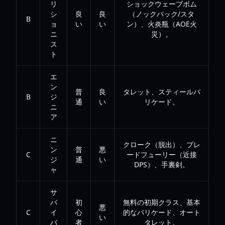
リ
ショックウェーブボム
シ
良
良
（ノックバック/スタ
B
ョ
い
い
ン）、火炎瓶（AOE火
ニ
災）。
ス
ト
エ
ン
普
良
タレット、スティールバ
B
ジ
通
い
リケード。
ニ
ア
ニ
クローク（脱出）、ブレ
ン
普
悪
C
ードフューリー（近接
ジ
通
い
DPS）、手裏剣。
ャ
サ
バ
初
無料の初期クラス、基本
悪
C
イ
心
的なバリケード、オート
い
バ
者
タレット。