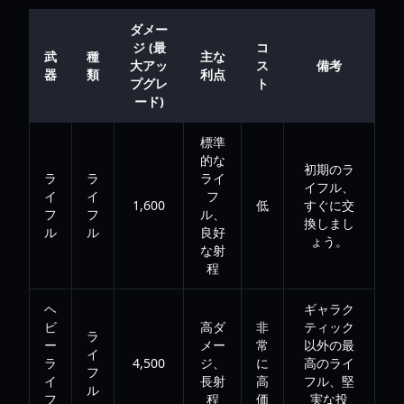
ダメー
ジ (最
コ
武
種
主な
大アッ
ス
備考
器
類
利点
プグレ
ト
ード)
標準
的な
初期のラ
ラ
ラ
ライ
イフル、
イ
イ
フ
1,600
低
すぐに交
フ
フ
ル、
換しまし
ル
ル
良好
ょう。
な射
程
ヘ
ギャラク
ビ
高ダ
非
ティック
ラ
ー
メー
常
以外の最
イ
ラ
4,500
ジ、
に
高のライ
フ
イ
長射
高
フル、堅
ル
フ
程
価
実な投