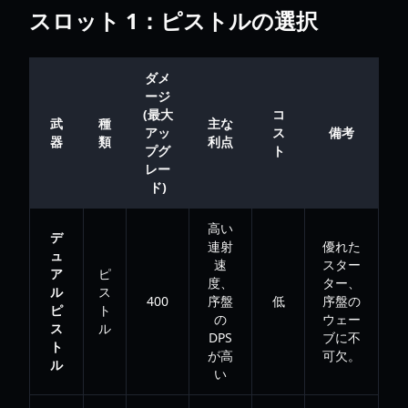
スロット 1：ピストルの選択
ダメ
ージ
(最大
コ
武
種
主な
アッ
ス
備考
器
類
利点
プグ
ト
レー
ド)
高い
デ
連射
優れた
ュ
速
スター
ア
ピ
度、
ター、
ル
ス
400
序盤
低
序盤の
ピ
ト
の
ウェー
ス
ル
DPS
ブに不
ト
が高
可欠。
ル
い