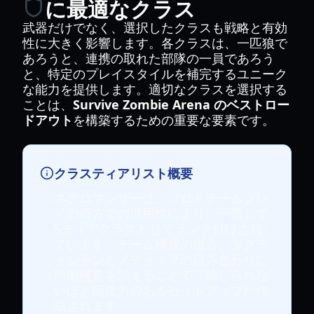
に最適なクラス
武器だけでなく、選択したクラスも戦略と有効
性に大きく影響します。各クラスは、一匹狼で
あろうと、連携の取れた部隊の一員であろう
と、特定のプレイスタイルを補完するユニーク
な能力を提供します。適切なクラスを選択する
ことは、
Survive Zombie Arena のベストロー
ドアウト
を構築するための重要な要素です。
クラスティアリスト概要
ネクロマンサーは、ソロとチームプレ
イの両方での汎用性により、一貫して
Sティアクラスとしてランク付けされ
ています。チーム構成の場合、タクテ
ィシャンとメディックの組み合わせに
防御構造を加えることで、信じられな
いほど回復力のあるセットアップが作
成されます。