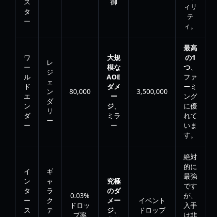
ス
御
ィリ
タ
テ
ー
ィ。
最高
ワ
大規
の1
レ
ー
模な
つ
、
ジ
ル
AOE
ファ
ェ
ド
ダメ
ーミ
ン
80,000
3,500,000
エ
ー
ング
ダ
ン
ジ
、
に優
リ
ダ
ミラ
れて
ー
ー
ー
いま
す。
絶対
的に
イ
ギ
最強
ン
ャ
究極
です
タ
ラ
のダ
0.03%
が、
ー
ク
メー
イベント
ドロッ
入手
ス
テ
ジ
、
ドロップ
プ率
は非