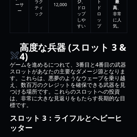
ラク
ジ
、
ト
最
ーサ
12,000
ティ
ドロ
ド
高
、
ー
ック
ップ
ロ
非常
しや
ッ
に人
すい
プ
気。
高度な兵器 (スロット 3 &
4)
ゲームを進めるにつれて、3番目と4番目の武器
スロットがあなたの主要なダメージ源となりま
す。これらは、悪夢のようなウェーブを乗り越
え、数百万のクレジットを確保できる武器を見
つける場所です。これらのスロットへの投資
は、非常に大きな見返りをもたらす長期的な目
標です。
スロット 3：ライフルとヘビーヒ
ッター