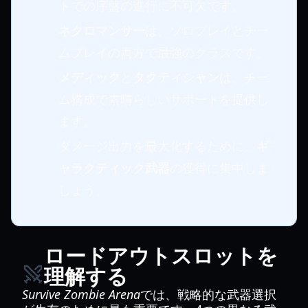
トでの序盤の進行に不可欠です。
ネクロマンサー
は、ソロプレイとチー
ムプレイの両方で最強のクラスです。
メディック
と
タクティシャン
は、チー
ム構成で素晴らしいサポートを提供し
ます。
ダメージ出力を最大化するために、
ギ
ャラクティック武器
の獲得に集中しま
しょう。
ロードアウトスロットを
理解する
Survive Zombie Arena
では、戦略的な武器選択