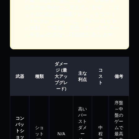
と4の武器のためにクレジットを貯め
る方が効率的だと考えています。スロ
ット2の武器の初期クレジットコスト
（150クレジット）は、後のスロット
と比較して投資に見合うだけのダメー
ジを生み出さない可能性があります。
ダメー
ジ (最
コ
主な
武器
種類
大アッ
ス
備考
利点
プグレ
ト
ード)
序盤
高い
～中
バー
盤の
コン
スト
ゲー
バッ
ショ
ダメ
中
ムで
トシ
ット
N/A
ー
程
最高
ョッ