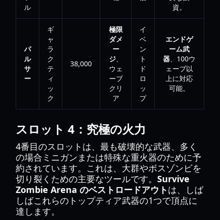
ル
資。
ギ
極限
イ
ャ
ダメ
ベ
エンドゲ
パ
ラ
ー
ン
ーム武
ル
ク
ジ
、
ト
器
、100ウ
38,000
サ
テ
ウェ
ド
ェーブ以
ー
ィ
ーブ
ロ
上に対応
ッ
クリ
ッ
可能。
ク
ア
プ
スロット 4：究極の火力
4番目のスロットは、最も破壊的な武器、多く
の場合ミニガンまたは特殊な重火器のために予
約されています。これは、大群やボスゾンビを
切り裂くための主要なツールです。
Survive
Zombie Arena のベストロードアウト
は、しば
しばこれらのトップティア武器の1つで頂点に
達します。