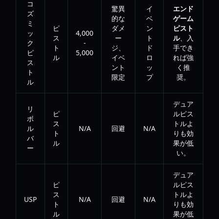
コ
驚異
イ
エンド
ズ
的な
ベ
ゲーム
ミ
ピ
ダメ
ン
ピスト
ッ
4,000
ス
ー
ト
ル
、入
ク
-
ト
ジ、
ド
手でき
ピ
5,000
ル
イベ
ロ
れば強
ス
ント
ッ
く推
ト
限定
プ
奨。
ル
デュア
リ
ピ
ルピス
ボ
ス
トルよ
ル
N/A
回避
N/A
ト
りも効
バ
ル
果が低
ー
い。
デュア
ピ
ルピス
ス
トルよ
USP
N/A
回避
N/A
ト
りも効
ル
果が低