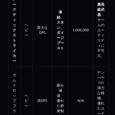
ー
最高
ク
級武
凍
テ
器
、
結、
ィ
チー
スタ
ッ
ヘ
ムの
莫大な
ン、
ク
ビ
1,000,000
ユー
DPS
ダメ
ス
ー
ティ
ージ
ト
リテ
ブー
ラ
ィに
スト
イ
不可
カ
欠。
ー
ナン
ガ
バー
ム
1の
ド
敵を
強力
ロ
減
な候
ッ
ヘ
速、
補、
プ
ビ
高DPS
優れ
N/A
優れ
ブ
ー
た群
たユ
ラ
衆制
ーテ