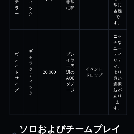
テ
ィ
非常
常に
ラ
ッ
に稀
困難
ー
ク
で
す。
ニッ
チな
ユー
ギ
ヴ
プレ
ティ
ャ
ォ
イヤ
リテ
ラ
イ
ー周
ィ、
ク
イベント
ド
20,000
辺の
より
テ
ドロップ
サ
AOE
良い
ィ
イ
ダメ
選択
ッ
ズ
ージ
肢が
ク
あり
ま
す。
ソロおよびチームプレイ