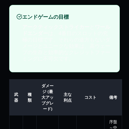
エンドゲームの目標
アークティックストライカー
と
ワール
ドエンダー
は、4番目のスロットの究
極の目標です。それらの途方もないダ
メージとユニークな効果は、高ウェー
ブの生存と効率的なクレジットファー
ミングに不可欠です。
ダメー
ジ (最
武
種
主な
大アッ
コスト
備考
器
類
利点
プグレ
ード)
序盤
～中