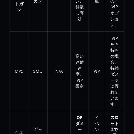
ガン
ジ、
度
の非
トガ
群衆
VIP
ン
に有
オプ
効
ショ
ン。
VIP
をお
持ち
高い
の場
連射
合、
速
持続
MP5
SMG
N/A
VIP
度、
ダメ
VIP
ージ
限定
に優
れて
いま
す。
OP
イ
スロ
ダメ
ベ
ット
ギャ
ー
ン
2で
クエ