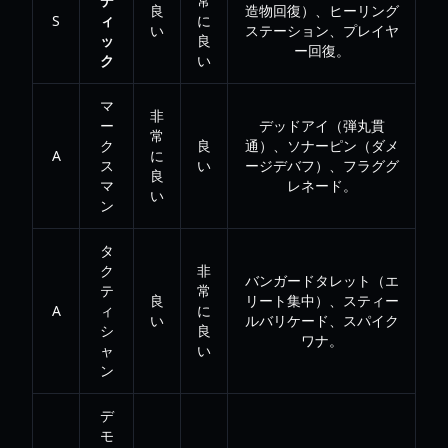
デ
常
良
造物回復）、ヒーリング
S
ィ
に
い
ステーション、プレイヤ
ッ
良
ー回復。
ク
い
マ
非
ー
デッドアイ（弾丸貫
常
ク
良
通）、ソナーピン（ダメ
A
に
ス
い
ージデバフ）、フラググ
良
マ
レネード。
い
ン
タ
ク
非
バンガードタレット（エ
テ
常
良
リート集中）、スティー
A
ィ
に
い
ルバリケード、スパイク
シ
良
ワナ。
ャ
い
ン
デ
モ