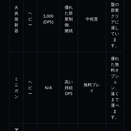
盤の
火
優れ
群衆
炎
ヘ
た群
3,000
クリ
放
ビ
衆制
中程度
(DPS)
アに
射
ー
御、
適し
器
燃焼
てい
ま
す。
優れ
た無
料オ
プシ
ミ
ヘ
高い
ョ
ニ
無料プレ
ビ
N/A
持続
ン、
ガ
イ
ー
DPS
遠く
ン
まで
運べ
ま
す。
ア