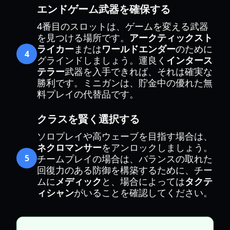
エンドゲーム武器を確保する
4番目のスロットは、ゲームを変える武器
を見つける場所です。
アークティックスト
ライカー
または
ワールドエンダー
のために
4
グラインドしましょう。運良く
インタース
テラー
武器を入手できれば、それは確実な
勝利です。ミニガンは、貯金中の優れた無
料プレイの代替品です。
クラスを賢く選択する
ソロプレイや高ウェーブを目指す場合は、
ネクロマンサー
をアンロックしましょう。
5
チームプレイの場合は、バランスの取れた
回復力のある防御を構築するために、チー
ムに
メディック
と、場合によっては
タクテ
ィシャン
がいることを確認してください。