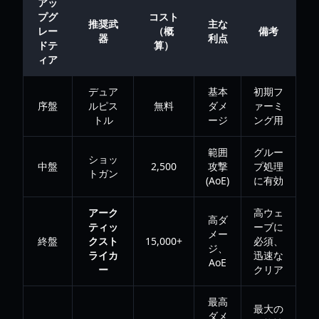
アッ
プグ
コスト
推奨武
主な
レー
（概
備考
器
利点
ドテ
算）
ィア
デュア
基本
初期フ
序盤
ルピス
無料
ダメ
ァーミ
トル
ージ
ング用
範囲
グルー
ショッ
中盤
2,500
攻撃
プ処理
トガン
(AoE)
に有効
アーク
高ウェ
高ダ
ティッ
ーブに
メー
終盤
クスト
15,000+
必須、
ジ、
ライカ
迅速な
AoE
ー
クリア
最高
最大の
ダメ