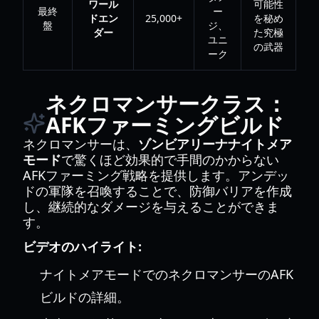
ワール
可能性
最終
ー
ドエン
25,000+
を秘め
盤
ジ、
ダー
た究極
ユニ
の武器
ーク
ネクロマンサークラス：
AFKファーミングビルド
ネクロマンサーは、
ゾンビアリーナナイトメア
モード
で驚くほど効果的で手間のかからない
AFKファーミング戦略を提供します。アンデッ
ドの軍隊を召喚することで、防御バリアを作成
し、継続的なダメージを与えることができま
す。
ビデオのハイライト:
ナイトメアモードでのネクロマンサーのAFK
ビルドの詳細。