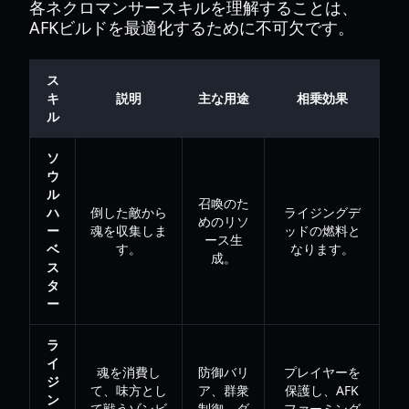
各ネクロマンサースキルを理解することは、
AFKビルドを最適化するために不可欠です。
ス
キ
説明
主な用途
相乗効果
ル
ソ
ウ
ル
召喚のた
ハ
倒した敵から
ライジングデ
めのリソ
ー
魂を収集しま
ッドの燃料と
ース生
ベ
す。
なります。
成。
ス
タ
ー
ラ
イ
魂を消費し
防御バリ
プレイヤーを
ジ
て、味方とし
ア、群衆
保護し、AFK
ン
て戦うゾンビ
制御、ダ
ファーミング