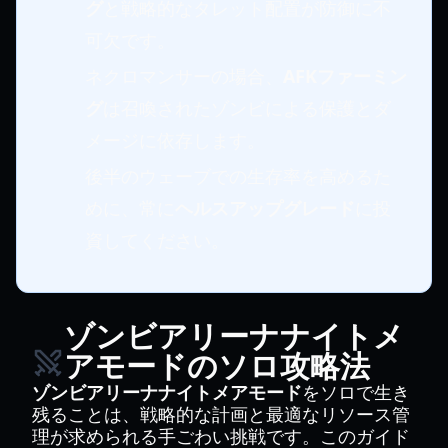
グ
と戦略的なタレット配置が防御に不
可欠です。
ネクロマンサーの場合、
AFKファーミン
グ
は召喚されたゾンビによる保護とダ
メージに依存します。
後半のウェーブでの生存率を高めるた
めに、常に
ヘルスアップグレード
に投
資してください。
ゾンビアリーナナイトメ
アモードのソロ攻略法
ゾンビアリーナナイトメアモード
をソロで生き
残ることは、戦略的な計画と最適なリソース管
理が求められる手ごわい挑戦です。このガイド