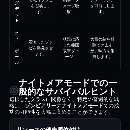
グ
を召喚しま
メージ吸
を可能にしま
デ
す。
収。
す。
ッ
ド
ス
ノ
状況に応
大量の敵を排
召喚したゾン
ー
じた範囲
除できます
ビを爆発させ
ボ
攻撃ダメ
が、味方を消
ます。
ー
ージ。
費します。
ル
ナイトメアモードでの一
般的なサバイバルヒント
選択したクラスに関係なく、特定の普遍的な戦
略は、
ゾンビアリーナナイトメアモード
での成
功の可能性を大幅に高めることができます。
リソースの優先順位付け