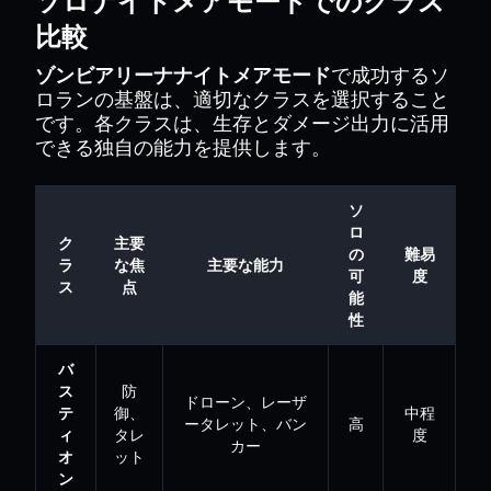
ソロナイトメアモードでのクラス
比較
ゾンビアリーナナイトメアモード
で成功するソ
ロランの基盤は、適切なクラスを選択すること
です。各クラスは、生存とダメージ出力に活用
できる独自の能力を提供します。
ソ
ロ
ク
主要
の
難易
ラ
な焦
主要な能力
可
度
ス
点
能
性
バ
ス
防
ドローン、レーザ
テ
御、
中程
ータレット、バン
高
ィ
タレ
度
カー
オ
ット
ン