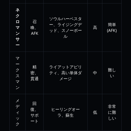
ネ
ク
ソウルハーベスタ
ロ
召
ー、ライジングデ
簡単
マ
喚、
高
ッド、スノーボー
(AFK)
ン
AFK
ル
サ
ー
マ
ー
精
ライアットアビリ
ク
難し
密、
ティ、高い単体ダ
中
ス
い
貫通
メージ
マ
ン
メ
回
デ
非常
復、
ヒーリングオー
ィ
低
に難
サポ
ラ、蘇生
ッ
しい
ート
ク