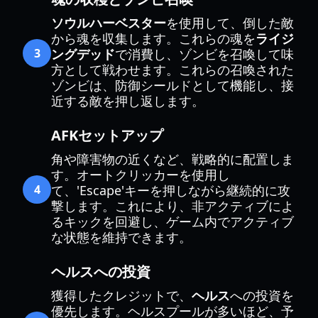
ソウルハーベスター
を使用して、倒した敵
から魂を収集します。これらの魂を
ライジ
3
ングデッド
で消費し、ゾンビを召喚して味
方として戦わせます。これらの召喚された
ゾンビは、防御シールドとして機能し、接
近する敵を押し返します。
AFKセットアップ
角や障害物の近くなど、戦略的に配置しま
す。オートクリッカーを使用し
4
て、'Escape'キーを押しながら継続的に攻
撃します。これにより、非アクティブによ
るキックを回避し、ゲーム内でアクティブ
な状態を維持できます。
ヘルスへの投資
獲得したクレジットで、
ヘルス
への投資を
優先します。ヘルスプールが多いほど、予