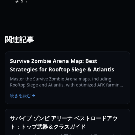
関連記事
Survive Zombie Arena Map: Best
Strategies for Rooftop Siege & Atlantis
Master the Survive Zombie Arena maps, including
Rooftop Siege and Atlantis, with optimized AFK farming
spots and survival strategies to earn more Void Shards
続きを読む
and credits.
サバイブ ゾンビ アリーナ ベストロードアウ
ト：トップ武器＆クラスガイド