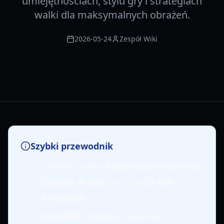
umiejętnościach, stylu gry i strategiach
walki dla maksymalnych obrażeń.
2026-05-24
Zespół Wiki
Szybki przewodnik
Odblokowanie
klasy Ninja w Survive
Zombie Arena
kosztuje
25 000
kredytów
.
Kamuflaż (Cloak)
zapewnia