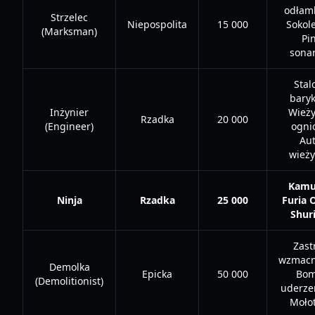
odłam
Strzelec
Niepospolita
15 000
Sokole
(Marksman)
Pi
sona
Stal
baryk
Inżynier
Wieży
Rzadka
20 000
(Engineer)
ogni
Aut
wieży
Kamuf
Ninja
Rzadka
25 000
Furia O
Shur
Zast
wzmacni
Demolka
Epicka
50 000
Bo
(Demolitionist)
uderze
Moło