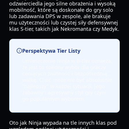
odzwierciedla jego silne obrażenia i wysoką
mobilność, które są doskonałe do gry solo
lub zadawania DPS w zespole, ale brakuje
mu użyteczności lub czystej siły defensywnej
klas S-tier, takich jak Nekromanta czy Medyk.
Perspektywa Tier Listy
Umieszczenie Ninja w B-tier oznacza,
że jest to solidny wybór dla graczy
ceniących zwinność i bezpośrednią
walkę. Choć może nie być absolutnie
"najlepszy" w każdej sytuacji, jego
zabawny i agresywny styl gry czyni
go popularnym wyborem.
Oto jak Ninja wypada na tle innych klas pod