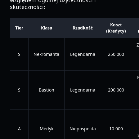
względem ogólnej użyteczności i
skuteczności:
Koszt
Tier
Klasa
Rzadkość
(Kredyty)
Z
S
Nekromanta
Legendarna
250 000
S
Bastion
Legendarna
200 000
A
Medyk
Niepospolita
10 000