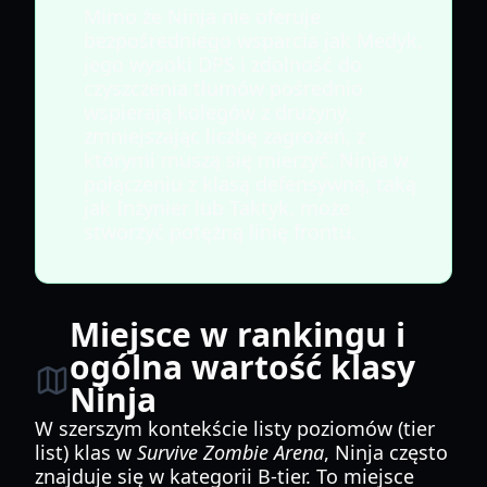
Mimo że Ninja nie oferuje
bezpośredniego wsparcia jak Medyk,
jego wysoki DPS i zdolność do
czyszczenia tłumów pośrednio
wspierają kolegów z drużyny,
zmniejszając liczbę zagrożeń, z
którymi muszą się mierzyć. Ninja w
połączeniu z klasą defensywną, taką
jak Inżynier lub Taktyk, może
stworzyć potężną linię frontu.
Miejsce w rankingu i
ogólna wartość klasy
Ninja
W szerszym kontekście listy poziomów (tier
list) klas w
Survive Zombie Arena
, Ninja często
znajduje się w kategorii B-tier. To miejsce