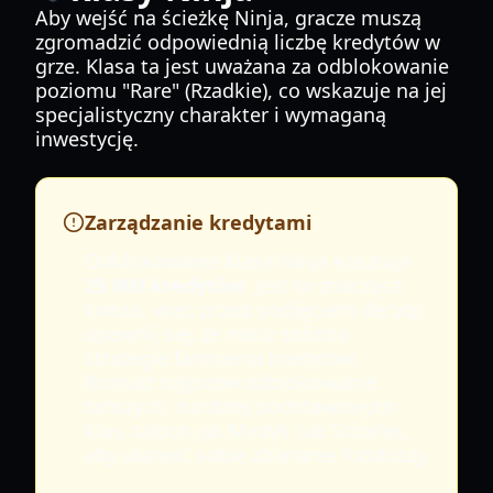
Aby wejść na ścieżkę Ninja, gracze muszą
zgromadzić odpowiednią liczbę kredytów w
grze. Klasa ta jest uważana za odblokowanie
poziomu "Rare" (Rzadkie), co wskazuje na jej
specjalistyczny charakter i wymaganą
inwestycję.
Zarządzanie kredytami
Odblokowanie klasy Ninja kosztuje
25 000 kredytów
. Jest to znacząca
kwota, więc przed podjęciem decyzji
upewnij się, że masz solidną
strategię farmienia kredytów.
Rozważ najpierw odblokowanie
tańszych, bardziej podstawowych
klas, takich jak Medyk lub Strzelec,
aby ułatwić sobie zbieranie funduszy.