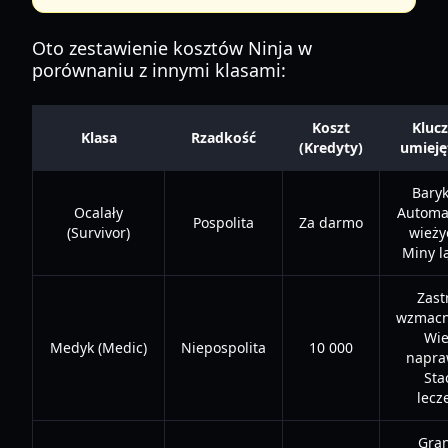
Oto zestawienie kosztów Ninja w
porównaniu z innymi klasami:
Koszt
Kluc
Klasa
Rzadkość
(Kredyty)
umieję
Baryk
Ocalały
Automa
Pospolita
Za darmo
(Survivor)
wieży
Miny l
Zast
wzmacni
Wie
Medyk (Medic)
Niepospolita
10 000
napra
Sta
lecz
Gran