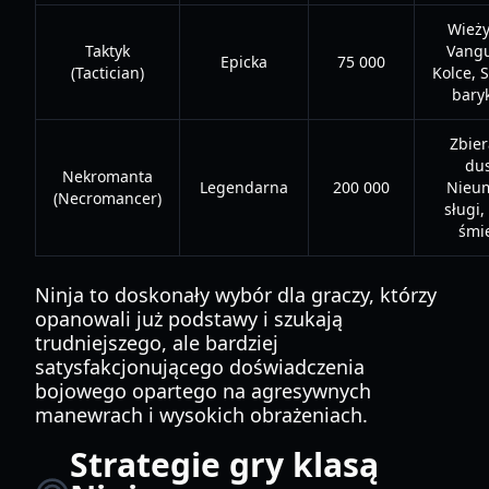
Wieży
Taktyk
Vangu
Epicka
75 000
(Tactician)
Kolce, 
bary
Zbier
dus
Nekromanta
Legendarna
200 000
Nieum
(Necromancer)
sługi,
śmie
Ninja to doskonały wybór dla graczy, którzy
opanowali już podstawy i szukają
trudniejszego, ale bardziej
satysfakcjonującego doświadczenia
bojowego opartego na agresywnych
manewrach i wysokich obrażeniach.
Strategie gry klasą