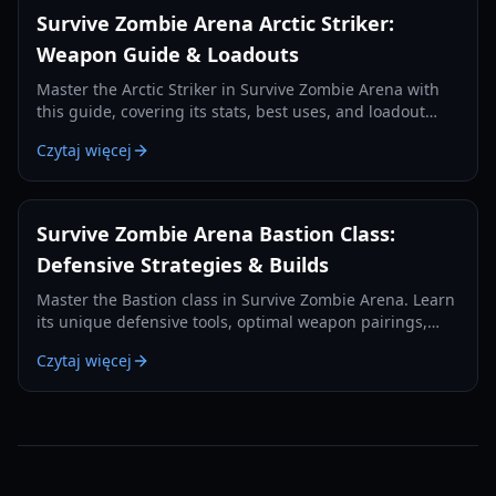
Survive Zombie Arena Arctic Striker:
Weapon Guide & Loadouts
Master the Arctic Striker in Survive Zombie Arena with
this guide, covering its stats, best uses, and loadout
pairings for optimal zombie wave survival in 2026.
Czytaj więcej
Survive Zombie Arena Bastion Class:
Defensive Strategies & Builds
Master the Bastion class in Survive Zombie Arena. Learn
its unique defensive tools, optimal weapon pairings,
and how to anchor your team against endless zombie
Czytaj więcej
waves.