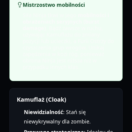
Mistrzostwo mobilności
Siła Ninja tkwi w jego
mobilności i
obrażeniach seryjnych (burst
damage)
. Bądź zawsze w ruchu,
używając Kamuflażu do zmiany
pozycji lub ucieczki, a Furii Ostrzy do
czyszczenia grup wrogów. Unikaj
zapędzenia w kozi róg, ponieważ
obrona Ninja jest niższa niż w
przypadku innych klas.
Kamuflaż (Cloak)
Niewidzialność
: Stań się
niewykrywalny dla zombie.