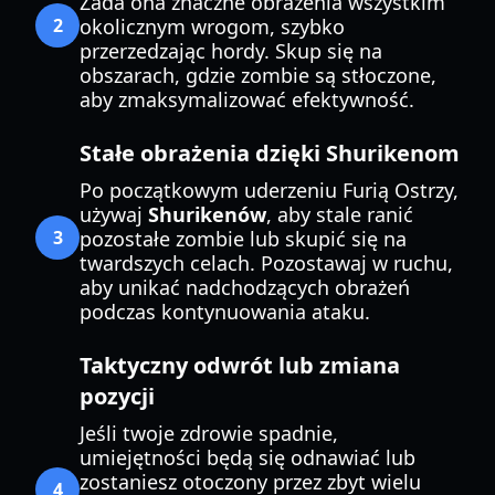
Zada ona znaczne obrażenia wszystkim
2
okolicznym wrogom, szybko
przerzedzając hordy. Skup się na
obszarach, gdzie zombie są stłoczone,
aby zmaksymalizować efektywność.
Stałe obrażenia dzięki Shurikenom
Po początkowym uderzeniu Furią Ostrzy,
używaj
Shurikenów
, aby stale ranić
3
pozostałe zombie lub skupić się na
twardszych celach. Pozostawaj w ruchu,
aby unikać nadchodzących obrażeń
podczas kontynuowania ataku.
Taktyczny odwrót lub zmiana
pozycji
Jeśli twoje zdrowie spadnie,
umiejętności będą się odnawiać lub
zostaniesz otoczony przez zbyt wielu
4