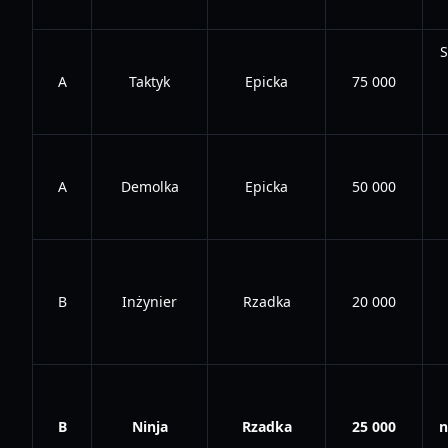
S
A
Taktyk
Epicka
75 000
A
Demolka
Epicka
50 000
B
Inżynier
Rzadka
20 000
B
Ninja
Rzadka
25 000
n