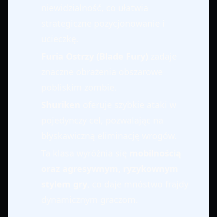
niewidzialność, co ułatwia
strategiczne pozycjonowanie i
ucieczkę.
Furia Ostrzy (Blade Fury)
zadaje
znaczne obrażenia obszarowe
pobliskim zombie.
Shuriken
oferuje szybkie ataki w
pojedynczy cel, pozwalając na
błyskawiczną eliminację wrogów.
Ta klasa wyróżnia się
mobilnością
oraz agresywnym, ryzykownym
stylem gry
, co daje mnóstwo frajdy
dynamicznym graczom.