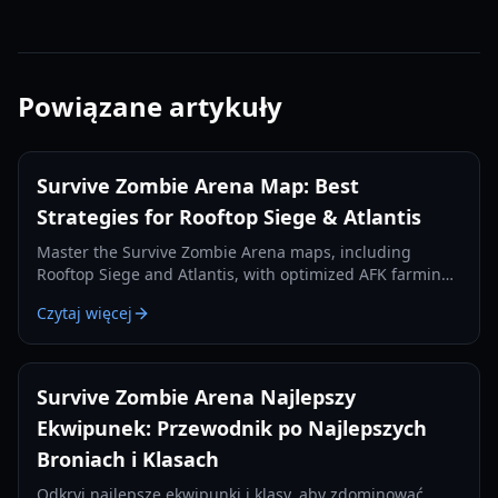
Powiązane artykuły
Survive Zombie Arena Map: Best
Strategies for Rooftop Siege & Atlantis
Master the Survive Zombie Arena maps, including
Rooftop Siege and Atlantis, with optimized AFK farming
spots and survival strategies to earn more Void Shards
Czytaj więcej
and credits.
Survive Zombie Arena Najlepszy
Ekwipunek: Przewodnik po Najlepszych
Broniach i Klasach
Odkryj najlepsze ekwipunki i klasy, aby zdominować