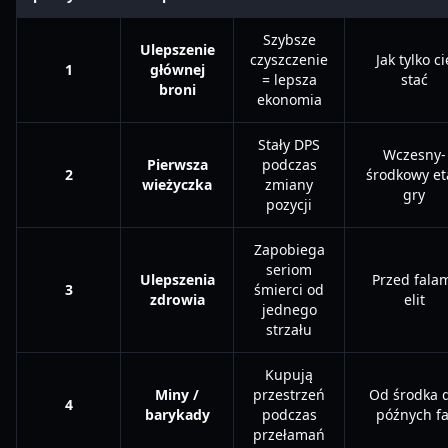
Szybsze
Ulepszenie
czyszczenie
Jak tylko ci
1
głównej
= lepsza
stać
broni
ekonomia
Stały DPS
Wczesny-
Pierwsza
podczas
2
środkowy et
wieżyczka
zmiany
gry
pozycji
Zapobiega
seriom
Ulepszenia
Przed fala
3
śmierci od
zdrowia
elit
jednego
strzału
Kupują
Miny /
przestrzeń
Od środka 
4
barykady
podczas
późnych fa
przełamań