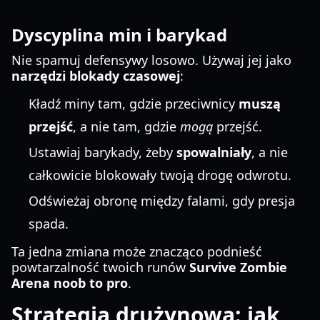
Dyscyplina min i barykad
Nie spamuj defensywy losowo. Używaj jej jako
narzędzi blokady czasowej
:
Kładź miny tam, gdzie przeciwnicy
muszą
przejść
, a nie tam, gdzie
mogą
przejść.
Ustawiaj barykady, żeby
spowalniały
, a nie
całkowicie blokowały twoją drogę odwrotu.
Odświeżaj obronę między falami, gdy presja
spada.
Ta jedna zmiana może znacząco podnieść
powtarzalność twoich runów
Survive Zombie
Arena noob to pro
.
Strategia drużynowa: jak