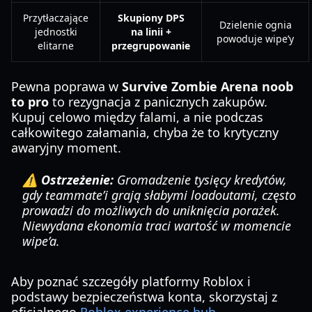
Przytłaczające
Skupiony DPS
Dzielenie ognia
jednostki
na linii +
powoduje wipe’y
elitarne
przegrupowanie
Pewna poprawa w
Survive Zombie Arena noob
to pro
to rezygnacja z panicznych zakupów.
Kupuj celowo między falami, a nie podczas
całkowitego załamania, chyba że to krytyczny
awaryjny moment.
⚠️ Ostrzeżenie:
Gromadzenie tysięcy kredytów,
gdy teammate’i grają słabymi loadoutami, często
prowadzi do możliwych do uniknięcia porażek.
Niewydana ekonomia traci wartość w momencie
wipe’a.
Aby poznać szczegóły platformy Roblox i
podstawy bezpieczeństwa konta, skorzystaj z