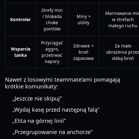
Strefy min
Marnowanie mi
/ blokada
Miny +
Kontroler
w strefach
choke
utility
małego ruchu
pointów
Przyciągać
Zdrowie +
Za małe
Wsparcie
aggro,
broń
obrażenia prze
tanka
przetrwać
zapasowa
słabą broń
napory
Nawet z losowymi teammate’ami pomagają
krótkie komunikaty:
„Jeszcze nie skipuj”
„Wydaj kasę przed następną falą”
„Elita na górnej linii”
„Przegrupowanie na anchorze”