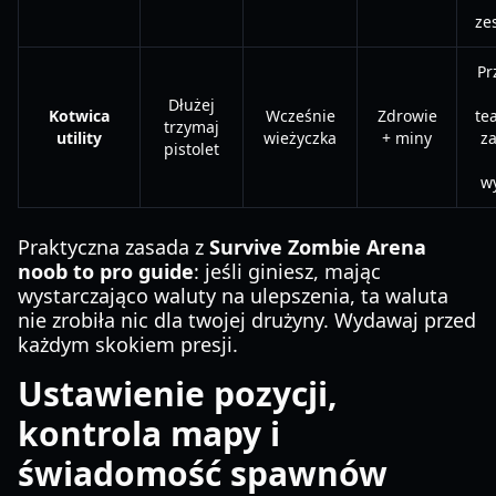
ze
Pr
Dłużej
Kotwica
Wcześnie
Zdrowie
te
trzymaj
utility
wieżyczka
+ miny
z
pistolet
wy
Praktyczna zasada z
Survive Zombie Arena
noob to pro guide
: jeśli giniesz, mając
wystarczająco waluty na ulepszenia, ta waluta
nie zrobiła nic dla twojej drużyny. Wydawaj przed
każdym skokiem presji.
Ustawienie pozycji,
kontrola mapy i
świadomość spawnów