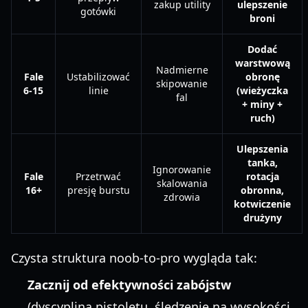
zakup utility
ulepszenie
gotówki
broni
Dodać
warstwową
Nadmierne
Fale
Ustabilizować
obronę
skipowanie
6-15
linie
(wieżyczka
fal
+ miny +
ruch)
Ulepszenia
tanka,
Ignorowanie
Fale
Przetrwać
rotacja
skalowania
16+
presję burstu
obronna,
zdrowia
kotwiczenie
drużyny
Czysta struktura noob-to-pro wygląda tak:
Zacznij od efektywności zabójstw
(dyscyplina pistoletu, śledzenie na wysokości