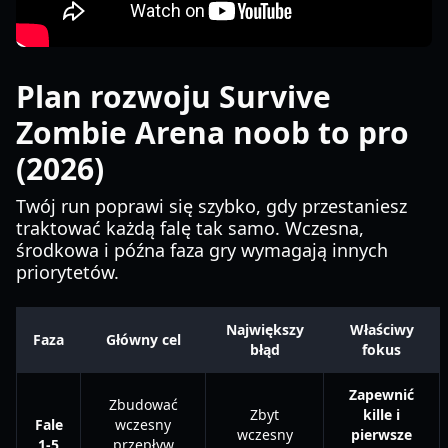
Plan rozwoju Survive
Zombie Arena noob to pro
(2026)
Twój run poprawi się szybko, gdy przestaniesz
traktować każdą falę tak samo. Wczesna,
środkowa i późna faza gry wymagają innych
priorytetów.
Największy
Właściwy
Faza
Główny cel
błąd
fokus
Zapewnić
Zbudować
Zbyt
kille i
Fale
wczesny
wczesny
pierwsze
1-5
przepływ