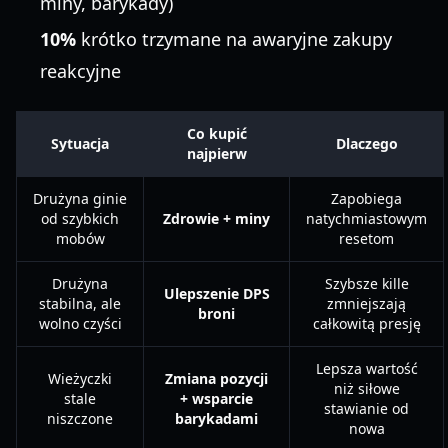
miny, barykady)
10%
krótko trzymane na awaryjne zakupy
reakcyjne
Co kupić
Sytuacja
Dlaczego
najpierw
Drużyna ginie
Zapobiega
od szybkich
Zdrowie + miny
natychmiastowym
mobów
resetom
Drużyna
Szybsze kille
Ulepszenie DPS
stabilna, ale
zmniejszają
broni
wolno czyści
całkowitą presję
Lepsza wartość
Wieżyczki
Zmiana pozycji
niż siłowe
stale
+ wsparcie
stawianie od
niszczone
barykadami
nowa