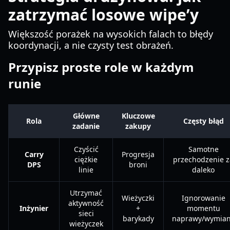
zatrzymać losowe wipe’y
Większość porażek na wysokich falach to błędy
koordynacji, a nie czysty test obrażeń.
Przypisz proste role w każdym
runie
Główne
Kluczowe
Rola
Częsty błąd
zadanie
zakupy
Czyścić
Samotne
Carry
Progresja
ciężkie
przechodzenie z
DPS
broni
linie
daleko
Utrzymać
Wieżyczki
Ignorowanie
aktywność
Inżynier
+
momentu
sieci
barykady
naprawy/wymia
wieżyczek