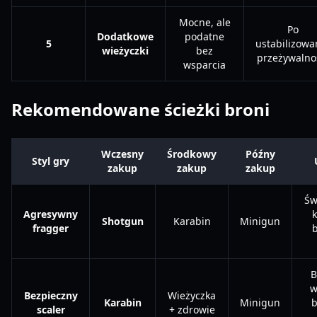
Mocne, ale
Po
Dodatkowe
podatne
5
ustabilizowa
wieżyczki
bez
przeżywalno
wsparcia
Rekomendowane ścieżki broni
Wczesny
Środkowy
Późny
Styl gry
zakup
zakup
zakup
Św
Agresywny
k
Shotgun
Karabin
Minigun
fragger
b
B
w
Bezpieczny
Wieżyczka
Karabin
Minigun
b
scaler
+ zdrowie