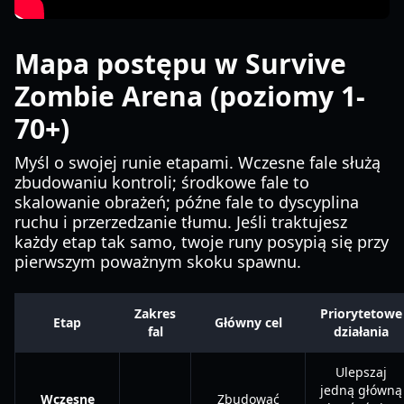
Mapa postępu w Survive
Zombie Arena (poziomy 1-
70+)
Myśl o swojej runie etapami. Wczesne fale służą
zbudowaniu kontroli; środkowe fale to
skalowanie obrażeń; późne fale to dyscyplina
ruchu i przerzedzanie tłumu. Jeśli traktujesz
każdy etap tak samo, twoje runy posypią się przy
pierwszym poważnym skoku spawnu.
Zakres
Priorytetowe
Etap
Główny cel
fal
działania
Ulepszaj
jedną główną
Wczesne
Zbudować