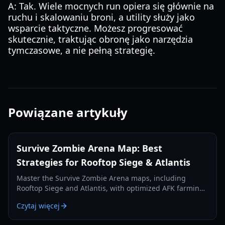
A: Tak. Wiele mocnych run opiera się głównie na
ruchu i skalowaniu broni, a utility służy jako
wsparcie taktyczne. Możesz progresować
skutecznie, traktując obronę jako narzędzia
tymczasowe, a nie pełną strategię.
Powiązane artykuły
Survive Zombie Arena Map: Best
Strategies for Rooftop Siege & Atlantis
Master the Survive Zombie Arena maps, including
Rooftop Siege and Atlantis, with optimized AFK farming
spots and survival strategies to earn more Void Shards
Czytaj więcej
and credits.