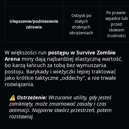
Po prawie-
Odzysk po
wpadce lub
Ulepszenie/podniesienie
stałych
przed
zdrowia
drobnych
skokiem
obrażeniach
trudności
W większości run
postępu w Survive Zombie
Arena
miny dają najbardziej elastyczną wartość,
bo karzą łańcuch za tobą bez wymuszania
postoju. Barykady i wieżyczki lepiej traktować
jako krótkie taktyczne „oddechy”, a nie trwałe
rozwiązania.
⚠️ Ostrzeżenie:
Wrzucanie utility, gdy jesteś
zamknięty, może zmarnować zasoby i czas
animacji. Najpierw stwórz przestrzeń, potem
rozstawiaj.