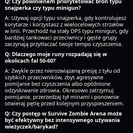
Q: Czy powinienem priorytetować broń typu
snajperka czy typu minigun?
A: Używaj opcji typu snajperka, gdy kontrolujesz
korytarze i korzystasz z wielocelowych strzałów
w linii. Przechodź na stały DPS typu minigun, gdy
bardziej tankowaci przeciwnicy i gęste grupy
zaczynają przytłaczać twoje tempo czyszczenia.
Q: Dlaczego moje runy rozpadają się w
okolicach fal 50-60?
A: Zwykle przez nierozwiązaną presję z tyłu od
szybkich przeciwników, zbyt agresywne
pomijanie bez czyszczenia albo opóźnione
odzyskiwanie zdrowia. Okresowo zatrzymuj
pomijanie, przerzedzaj tył minami i ponownie
otwieraj pętlę przed kolejnym przyspieszeniem.
Q: Czy postęp w Survive Zombie Arena może
być efektywny bez intensywnego używania
wieżyczek/barykad?