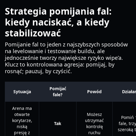
Strategia pomijania fal:
kiedy naciskać, a kiedy
stabilizować
Pomijanie fal to jeden z najszybszych sposobów
na levelowanie i testowanie buildu, ale
jednocześnie tworzy największe ryzyko wipe’a.
Klucz to kontrolowana agresja: pomijaj, by
rosnąć; pauzuj, by czyścić.
Pomijać
Sytuacja
Powód
Działa
fale?
Arena ma
otwarte
Możesz
Pomiń 
korytarze,
utrzymać
Tak
fale, tr
niską
kontrolę
szeroką 
presję z
ruchu