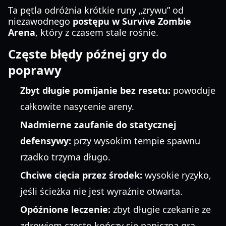
Ta pętla odróżnia krótkie runy „zrywu” od
niezawodnego
postępu w Survive Zombie
Arena
, który z czasem stale rośnie.
Częste błędy późnej gry do
poprawy
Zbyt długie pomijanie bez resetu:
powoduje
całkowite nasycenie areny.
Nadmierne zaufanie do statycznej
defensywy:
przy wysokim tempie spawnu
rzadko trzyma długo.
Chciwe cięcia przez środek:
wysokie ryzyko,
jeśli ścieżka nie jest wyraźnie otwarta.
Opóźnione leczenie:
zbyt długie czekanie ze
zdrowiem często kończy się paniczną grą.