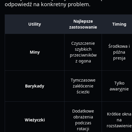
odpowiedź na konkretny problem.
Najlepsze
Utility
Timing
zastosowanie
Czyszczenie
Środkowa i
szybkich
Miny
późna
przeciwników
presja
z ogona
Tymczasowe
Tylko
Barykady
zakłócenie
awaryjnie
ścieżki
Dodatkowe
Krótkie okna
obrażenia
Wieżyczki
na
podczas
rozstawienie
rotacji