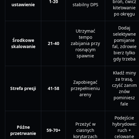
1-20
broń, ćwicz
ustawienie
stabilny DPS
kite’owanie
po okręgu
Dodaj
Utrzymać
selektywne
tempo
Środkowe
pomijanie
21-40
zabijania przy
skalowanie
fal, zdrowie
rosnącym
bierz tylko
spawnie
gdy trzeba
Kładź miny
za trasą,
Zapobiegać
czyść zanim
Strefa presji
41-58
przepełnieniu
znów
areny
pominiesz
fale
Podejście
Przeżyć w
hybrydowe:
Późne
59-70+
ciasnych
ruch +
przetrwanie
korytarzach
celowane