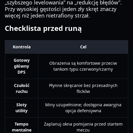
„szybszego levelowania” na „redukcję błędów”.
Przy wysokiej gęstości jeden zły skręt znaczy
więcej niż jeden nietrafiony strzał.
Checklista przed runą
Kontrola
Cel
Gotowy
Obrażenia są komfortowe przeciw
główny
tankom typu czerwony/czarny
DPS
Czułość
Płynne skręcanie bez przesadnych
ruchu
flicków
Sloty
Miny uzupełnione; dostępna awaryjna
utility
opcja defensywna
Tempo
Zaplanuj okna pomijania przed startem
mentalne
meczu