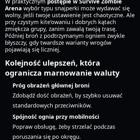
W praktycznym
postępie w Survive Zombie
Arena
wybór typu snajperki może wydawać się
wolny, jeśli twoje ustawienie jest chaotyczne. Ale
przy czystym kite’owaniu i dobrych kątach
zmiękcza grupy, zanim zawalą twoją trasę.
Później broń z podtrzymanym ogniem zwykle
błyszczy, gdy twardsze warianty wrogów
pojawiają się liczniej.
Kolejność ulepszeń, która
ogranicza marnowanie waluty
Próg obrażeń głównej broni
Zdobądź dość obrażeń, by szybko usuwać
standardowych przeciwników.
Spójność ognia przy mobilności
Popraw obsługę, żeby strzelać podczas
poruszania się po okręgu.