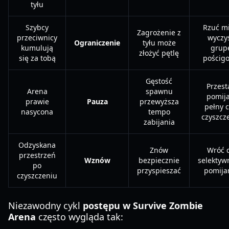
tyłu
Szybcy
Rzuć mi
Zagrożenie z
przeciwnicy
wyczy
Ograniczenie
tyłu może
kumulują
grup
złożyć pętlę
się za tobą
pościg
Gęstość
Przest
Arena
spawnu
pomija
prawie
Pauza
przewyższa
pełny c
nasycona
tempo
czyszcz
zabijania
Odzyskana
Znów
Wróć 
przestrzeń
Wznów
bezpiecznie
selektyw
po
przyspieszać
pomija
czyszczeniu
Niezawodny cykl
postępu w Survive Zombie
Arena
często wygląda tak: