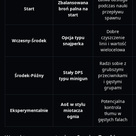
Zbalansowana
podczas nauki
Start
broń palna na
przepływu
start
spawnu
Dobre
Opcja typu
czyszczenie
Wczesny-Środek
snajperka
linii i wartość
wielocelowa
Radzi sobie z
grubszymi
Stały DPS
Środek-Późny
przeciwnikami
typu minigun
i gęstymi
grupami
Potencjalna
AoE w stylu
kontrola
Eksperymentalnie
miotacza
tłumu w
ognia
gęstych falach