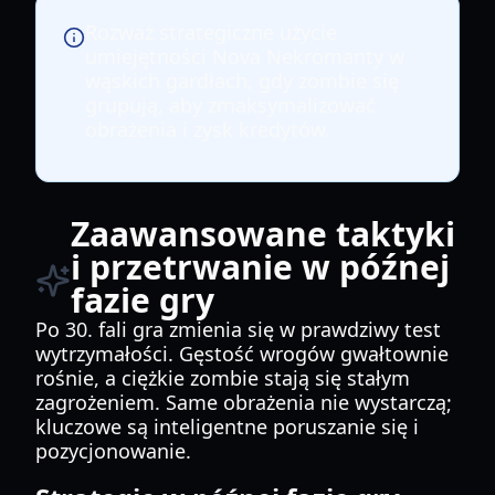
Rozważ strategiczne użycie
umiejętności Nova Nekromanty w
wąskich gardłach, gdy zombie się
grupują, aby zmaksymalizować
obrażenia i zysk kredytów.
Zaawansowane taktyki
i przetrwanie w późnej
fazie gry
Po 30. fali gra zmienia się w prawdziwy test
wytrzymałości. Gęstość wrogów gwałtownie
rośnie, a ciężkie zombie stają się stałym
zagrożeniem. Same obrażenia nie wystarczą;
kluczowe są inteligentne poruszanie się i
pozycjonowanie.