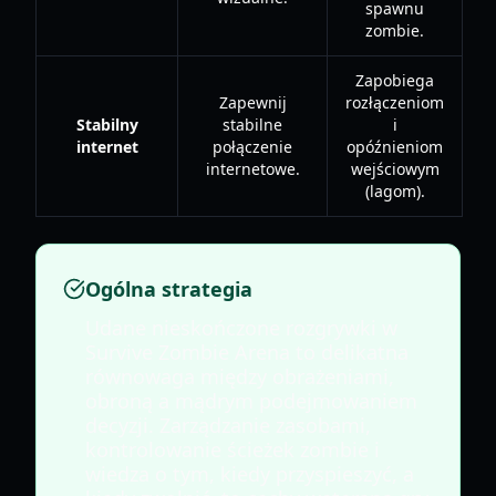
spawnu
zombie.
Zapobiega
Zapewnij
rozłączeniom
Stabilny
stabilne
i
internet
połączenie
opóźnieniom
internetowe.
wejściowym
(lagom).
Ogólna strategia
Udane nieskończone rozgrywki w
Survive Zombie Arena to delikatna
równowaga między obrażeniami,
obroną a mądrym podejmowaniem
decyzji. Zarządzanie zasobami,
kontrolowanie ścieżek zombie i
wiedza o tym, kiedy przyspieszyć, a