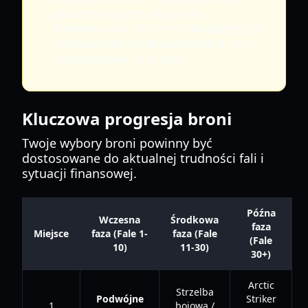
główną rolą jest wsparcie.
Nekromanta lub Demolka zazwyczaj
oferują większą bezpośrednią moc
ofensywną w grze solo.
Kluczowa progresja broni
Twoje wybory broni powinny być
dostosowane do aktualnej trudności fali i
sytuacji finansowej.
Późna
Wczesna
Środkowa
faza
Miejsce
faza (Fale 1-
faza (Fale
(Fale
10)
11-30)
30+)
Arctic
Strzelba
Podwójne
Striker
1
bojowa /