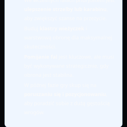
We wczesnych falach priorytetem jest
ulepszenie strzelby lub karabinu
,
aby zwiększyć szanse na przeżycie.
Buduj
klastry wieżyczek
i
warstwową obronę dla maksymalnej
skuteczności.
Pomijanie fal
jest kluczowe, ale musi
być wykonywane strategicznie, gdy
obrona jest stabilna.
W późnej fazie gry skup się na
poruszaniu się i pozycjonowaniu
,
aby poradzić sobie z dużą gęstością
wrogów.