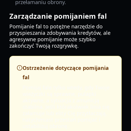
przełamaniu obrony.
Zarządzanie pomijaniem fal
Pomijanie fal to potężne narzędzie do
przyspieszania zdobywania kredytów, ale
agresywne pomijanie może szybko
zakończyć Twoją rozgrywkę.
Ostrzeżenie dotyczące pomijania
fal
Pomijaj fale tylko wtedy, gdy Twoje
wieżyczki są sprawne, pułapki
aktywne, a sytuacja z amunicją
stabilna. Jeśli którakolwiek linia się
załamuje lub elity Cię przytłaczają,
natychmiast przestań pomijać i
ustabilizuj obronę.