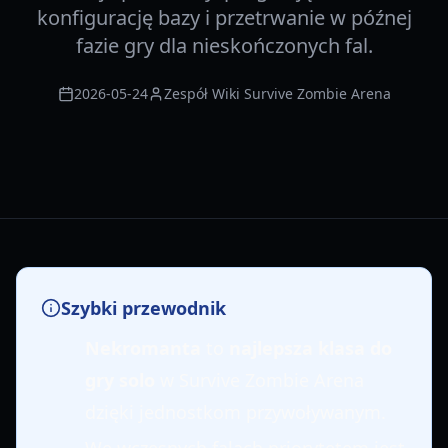
konfigurację bazy i przetrwanie w późnej
fazie gry dla nieskończonych fal.
2026-05-24
Zespół Wiki Survive Zombie Arena
Szybki przewodnik
Nekromanta
to
najlepsza klasa do
gry solo
w Survive Zombie Arena
dzięki jednostkom przywoływanym.