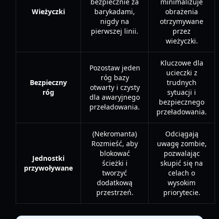
bezpiecznie za
minimalizuje
Wieżyczki
barykadami,
obrażenia
nigdy na
otrzymywane
pierwszej linii.
przez
wieżyczki.
Kluczowe dla
Pozostaw jeden
ucieczki z
róg bazy
Bezpieczny
trudnych
otwarty i czysty
róg
sytuacji i
dla awaryjnego
bezpiecznego
przeładowania.
przeładowania.
(Nekromanta)
Odciągają
Rozmieść, aby
uwagę zombie,
blokować
pozwalając
Jednostki
ścieżki i
skupić się na
przywoływane
tworzyć
celach o
dodatkową
wysokim
przestrzeń.
priorytecie.