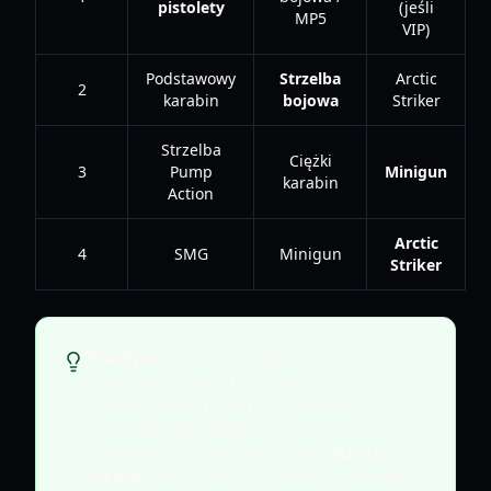
pistolety
(jeśli
MP5
VIP)
Podstawowy
Strzelba
Arctic
2
karabin
bojowa
Striker
Strzelba
Ciężki
3
Pump
Minigun
karabin
Action
Arctic
4
SMG
Minigun
Striker
Minigun
to doskonała broń free-to-
play z wysokim DPS, która
przeprowadzi Cię przez wiele fal,
podczas gdy będziesz zbierać
fundusze na lepszy sprzęt.
Arctic
Striker
to najlepsza broń w późnej