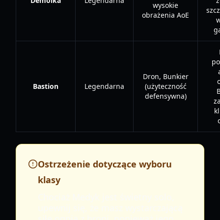
Demolka
Legendarna
z
wysokie
szc
obrażenia AoE
w
g
po
Dron, Bunkier
Bastion
Legendarna
(użyteczność
B
defensywna)
z
k
Ostrzeżenie dotyczące wyboru
klasy
Chociaż Medyk jest świetny solo,
upewnij się, że masz wystarczającą
siłę ognia z broni, ponieważ jego