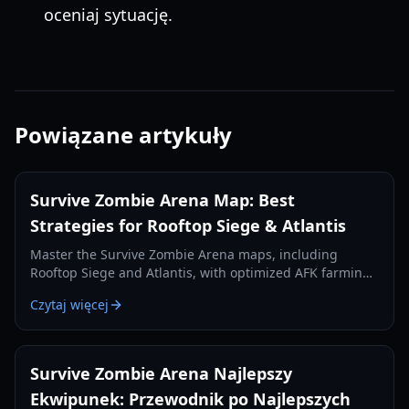
oceniaj sytuację.
Powiązane artykuły
Survive Zombie Arena Map: Best
Strategies for Rooftop Siege & Atlantis
Master the Survive Zombie Arena maps, including
Rooftop Siege and Atlantis, with optimized AFK farming
spots and survival strategies to earn more Void Shards
Czytaj więcej
and credits.
Survive Zombie Arena Najlepszy
Ekwipunek: Przewodnik po Najlepszych