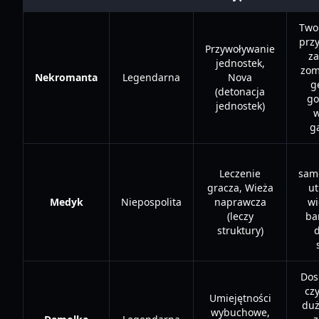
Two
prz
Przywoływanie
za
jednostek,
zom
Nekromanta
Legendarna
Nova
g
(detonacja
go
jednostek)
w
g
Leczenie
sam
gracza, Wieża
ut
Medyk
Niepospolita
naprawcza
wi
(leczy
ba
struktury)
Dos
cz
Umiejętności
duż
wybuchowe,